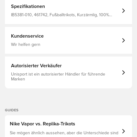
explosive Intensität bekannt waren. Minimalistisch und
kompromisslos, verkörpert es Stärke durch Schlichtheit
Spezifikationen
und läutet eine neue Ära im norwegischen Fußball ein.
Dri-FIT ist ein pflegeleichtes, schnelltrocknendes
IB5381-010, 461742, Fußballtrikots, Kurzärmlig, 100%
Leichtmaterial, das Feuchtigkeit vom Körper ableitet und
Polyester, Erwachsene, Nike, Herren, Weltmeisterschaft,
dich jederzeit trocken, komfortabel und konzentriert hält.
Fantrikots, Schwarz, Auswärtsset, 2026/27
Gleiches Design wie beim Spielertrikot Normale Passform
Hergestellt aus 100 % Polyester.
Kundenservice
Wir helfen gern
Autorisierter Verkäufer
Unisport ist ein autorisierter Händler für führende
Marken
GUIDES
Nike Vapor vs. Replika-Trikots
Sie mögen ähnlich aussehen, aber die Unterschiede sind