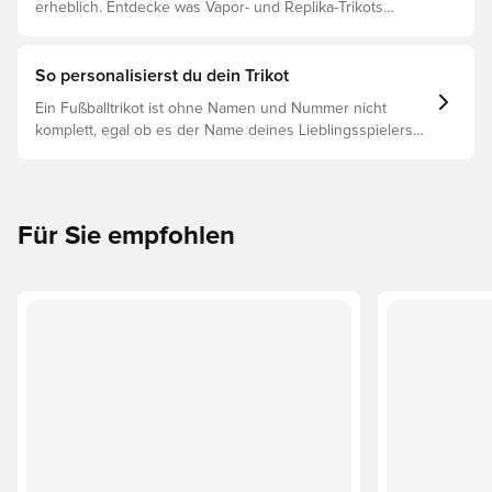
erheblich. Entdecke was Vapor- und Replika-Trikots
voneinander unterscheidet und welches das richtige für
dich ist.
So personalisierst du dein Trikot
Ein Fußballtrikot ist ohne Namen und Nummer nicht
komplett, egal ob es der Name deines Lieblingsspielers
oder dein eigener ist. So funktioniert es:
Für Sie empfohlen