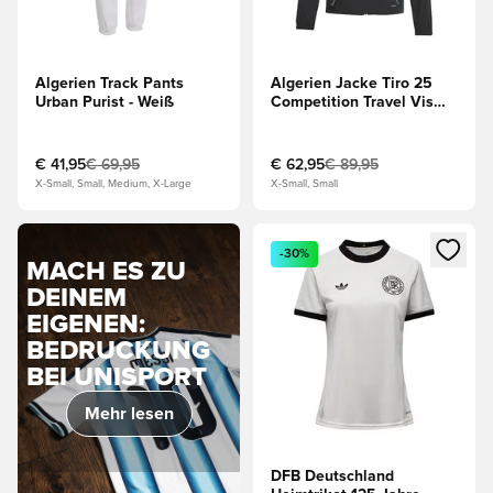
Algerien Track Pants
Algerien Jacke Tiro 25
Urban Purist - Weiß
Competition Travel Vis
Tech - Schwarz
€ 41,95
€ 69,95
€ 62,95
€ 89,95
X-Small, Small, Medium, X-Large
X-Small, Small
Öffnet ein Fenster zum Anmeld
-30%
MACH ES ZU
DEINEM
EIGENEN:
BEDRUCKUNG
BEI UNISPORT
Mehr lesen
DFB Deutschland