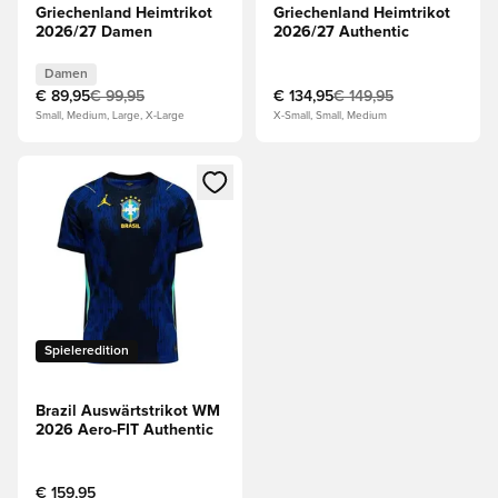
Griechenland Heimtrikot
Griechenland Heimtrikot
2026/27 Damen
2026/27 Authentic
Damen
€ 89,95
€ 99,95
€ 134,95
€ 149,95
Small, Medium, Large, X-Large
X-Small, Small, Medium
Öffnet ein Fenster zum Anmelden oder Registrieren als Mitg
Spieleredition
Brazil Auswärtstrikot WM
2026 Aero-FIT Authentic
€ 159,95