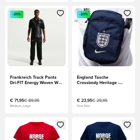
Öffnet ein Fenster zum Anmelden oder Registrieren als Mitg
Öffnet ein Fenster zum Anmeld
-20%
-20%
Frankreich Track Pants
England Tasche
Dri-FIT Energy Woven WM
Crossbody Heritage -
2026 -
Navy/Weiß
Schwarz/Grün/Gold
€ 71,95
€ 89,95
€ 23,95
€ 29,95
Medium, Large
One Size
Öffnet ein Fenster zum Anmelden oder Registrieren als Mitg
Öffnet ein Fenster zum Anmeld