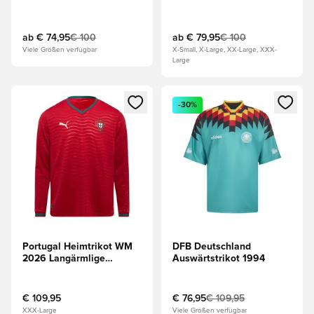
ab
€ 74,95
€ 100
ab
€ 79,95
€ 100
Viele Größen verfügbar
X-Small, X-Large, XX-Large, XXX-
Large
Öffnet ein Fenster zum Anmelden oder Registrieren als Mitg
Öffnet ein Fenster zum Anmeld
-30%
Portugal Heimtrikot WM
DFB Deutschland
2026 Langärmlige
Auswärtstrikot 1994
Oberteile
€ 109,95
€ 76,95
€ 109,95
XXX-Large
Viele Größen verfügbar