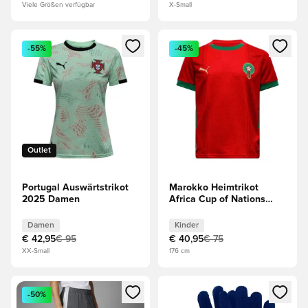
Viele Größen verfügbar
X-Small
Öffnet ein Fenster zum Anmelden oder Registrieren als Mitg
Öffnet ein Fenster zum Anmeld
-55%
-45%
Outlet
Portugal Auswärtstrikot
Marokko Heimtrikot
2025 Damen
Africa Cup of Nations
2025 Kinder
Damen
Kinder
€ 42,95
€ 95
€ 40,95
€ 75
XX-Small
176 cm
Öffnet ein Fenster zum Anmelden oder Registrieren als Mitg
Öffnet ein Fenster zum Anmeld
-50%