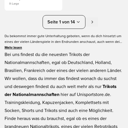
X-Large
Seite 1 von 14
Du bekommst immer gute Unterhaltung geboten, wenn du dich hinsetzt um
eines der vielen Länderspiele in den Endrunden anschaust, auch wenn dein
Lieblingsland nicht mit dabei ist. Es ist immer wieder spannend die
Mehr lesen
verschiedenen Nationaltrikots zu sehen und in jeder Endrunde gibt es neue
Bei uns findest du die neuesten Trikots der
Favoriten. Wenn du in Hinblick auf Nationaltrikots gerne am Ball bleiben
Nationalmannschaften, egal ob Deutschland, Holland,
möchtest, dann schau einfach öfter auf Unisportstore.de vorbei, denn wir
Brasilien, Frankreich oder eines der vielen anderen Länder.
aktualisieren unsere Auswahl an Nationaltrikots laufend.
Wir wollen, dass du immer das findest wonach du suchst
und deswegen findest du auch weit mehr als nur
Trikots
der Nationalmannschaften
hier auf Unisportstore.de.
Trainingskleidung, Kapuzenjacken, Komplettsets mit
Socken, Shorts und Trikots sind auch eine Möglichkeit.
Finde heraus was du brauchst, egal ob es eines der
brandneuen Nationaltrikots, eines der vielen Retrotrikots