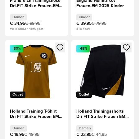
Frankreich Trainingshose
England Heimtrikot
Dri-FIT Strike Frauen-EM
Frauen-EM 2025 Kinder
2025 - Blau/Rosa Damen
Damen
Kinder
€ 34,95
€ 69,95
€ 39,95
€ 79,95
Viele Größen verfügbar
8-10 Years
Öffnet ein Fenster zum Anmelden oder Registrieren als Mitg
Öffnet ein Fenster zum Anmeld
-60%
-49%
Outlet
Outlet
Holland Training T-Shirt
Holland Trainingsshorts
Dri-FIT Strike Frauen-EM
Dri-FIT Strike Frauen-EM
2025 -
2025 -
Gold/Schwarz/Weiß
Schwarz/Gold/Weiß
Damen
Damen
Damen
Damen
€ 19,95
€ 49,95
€ 22,95
€ 44,95