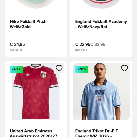
Nike Fußball Pitch -
England Fußball Academy
Weiß/Gold
- Weiß/Navy/Rot
€ 24,95
€ 22,95
€ 32,95
Ball Sz. 5
Ball Sz. 5
Öffnet ein Fenster zum Anmelden oder Registrieren als Mitg
Öffnet ein Fenster zum Anmeld
-40%
-20%
United Arab Emirates
England Trikot Dri-FIT
Auswärtstrikot 2026/27
Energy WM 2026 -