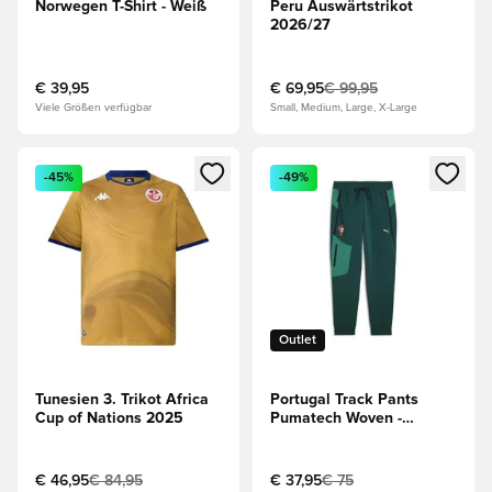
Norwegen T-Shirt - Weiß
Peru Auswärtstrikot
2026/27
€ 39,95
€ 69,95
€ 99,95
Viele Größen verfügbar
Small, Medium, Large, X-Large
Öffnet ein Fenster zum Anmelden oder Registrieren als Mitg
Öffnet ein Fenster zum Anmeld
-45%
-49%
Outlet
Tunesien 3. Trikot Africa
Portugal Track Pants
Cup of Nations 2025
Pumatech Woven -
Grün/Grün
€ 46,95
€ 84,95
€ 37,95
€ 75