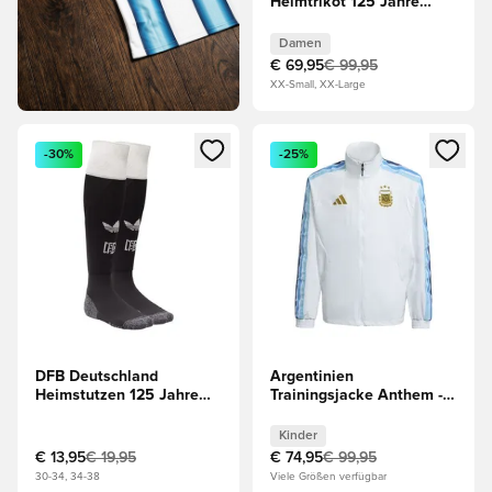
Heimtrikot 125 Jahre
Jubiläum Damen LIMITED
EDITION
Damen
€ 69,95
€ 99,95
XX-Small, XX-Large
Öffnet ein Fenster zum Anmelden oder Registrieren als Mitg
Öffnet ein Fenster zum Anmeld
-30%
-25%
DFB Deutschland
Argentinien
Heimstutzen 125 Jahre
Trainingsjacke Anthem -
Jubiläum LIMITED
Weiß Kinder
EDITION
Kinder
€ 13,95
€ 19,95
€ 74,95
€ 99,95
30-34, 34-38
Viele Größen verfügbar