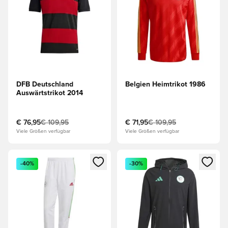
DFB Deutschland
Belgien Heimtrikot 1986
Auswärtstrikot 2014
€ 76,95
€ 109,95
€ 71,95
€ 109,95
Viele Größen verfügbar
Viele Größen verfügbar
Öffnet ein Fenster zum Anmelden oder Registrieren als Mitg
Öffnet ein Fenster zum Anmeld
-40%
-30%