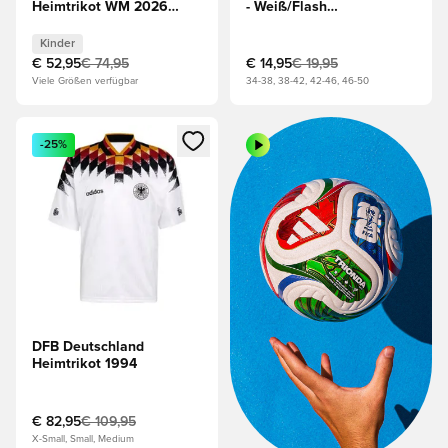
Heimtrikot WM 2026
- Weiß/Flash
Kinder
Aqua/Schwarz
Kinder
€ 52,95
€ 74,95
€ 14,95
€ 19,95
Viele Größen verfügbar
34-38, 38-42, 42-46, 46-50
Öffnet ein Fenster zum Anmelden oder Registrieren als Mitg
-25%
DFB Deutschland
Heimtrikot 1994
€ 82,95
€ 109,95
X-Small, Small, Medium