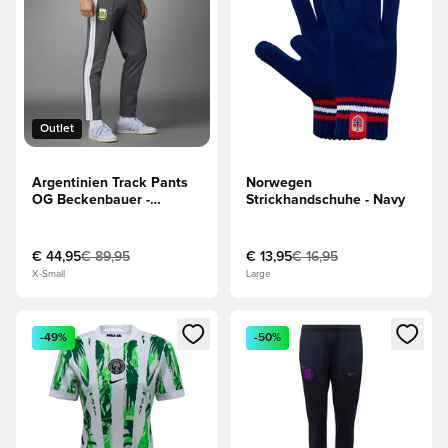
Outlet
Argentinien Track Pants
Norwegen
OG Beckenbauer -
Strickhandschuhe - Navy
Schwarz
€ 44,95
€ 89,95
€ 13,95
€ 16,95
X-Small
Large
Öffnet ein Fenster zum Anmelden oder Registrieren als Mitg
Öffnet ein Fenster zum Anmeld
-49%
-50%