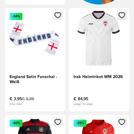
Öffnet ein Fenster zum Anmelden oder Registrieren als Mitg
Öffnet ein Fenster zum Anmeld
-34%
England Satin Fanschal -
Irak Heimtrikot WM 2026
Weiß
€ 3,95
€ 5,99
€ 84,95
One Size
Large, X-Large
Öffnet ein Fenster zum Anmelden oder Registrieren als Mitg
Öffnet ein Fenster zum Anmeld
-30%
-35%