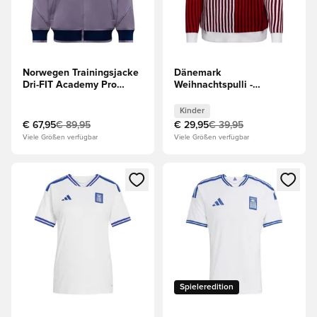
Norwegen Trainingsjacke
Dänemark
Dri-FIT Academy Pro
Weihnachtspulli -
Anthem - Lila/Weiß
Rot/Weiß Kinder
Damen
Kinder
€ 67,95
€ 89,95
€ 29,95
€ 39,95
Viele Größen verfügbar
Viele Größen verfügbar
Öffnet ein Fenster zum Anmelden oder Registrieren als Mitg
Öffnet ein Fenster zum Anmeld
Spieleredition