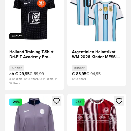
Outlet
Holland Training T-Shirt
Argentinien Heimtrikot
Dri-FIT Academy Pro
WM 2026 Kinder MESSI
Spielvorbereitung Frauen-
10
EM 2025 - Schwarz/Weiß
Kinder
Kinder
Kinder
ab
€ 29,95
€ 59,99
€ 85,95
€ 94,95
8-10 Years, 10-12 Years, 12-14 Years, 14-
10-12 Years
16 Years
Öffnet ein Fenster zum Anmelden oder Registrieren als Mitg
Öffnet ein Fenster zum Anmeld
-24%
-25%