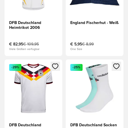
DFB Deutschland
England Fischerhut - Weiß
Heimtrikot 2006
€ 82,95
€ 109,95
€ 5,95
€ 8,99
Viele Größen verfügbar
One Size
Öffnet ein Fenster zum Anmelden oder Registrieren als Mitg
Öffnet ein Fenster zum Anmeld
-29%
-25%
DFB Deutschland
DFB Deutschland Socken