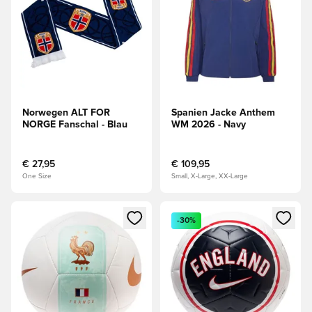
Norwegen ALT FOR
Spanien Jacke Anthem
NORGE Fanschal - Blau
WM 2026 - Navy
€ 27,95
€ 109,95
One Size
Small, X-Large, XX-Large
Öffnet ein Fenster zum Anmelden oder Registrieren als Mitg
Öffnet ein Fenster zum Anmeld
-30%