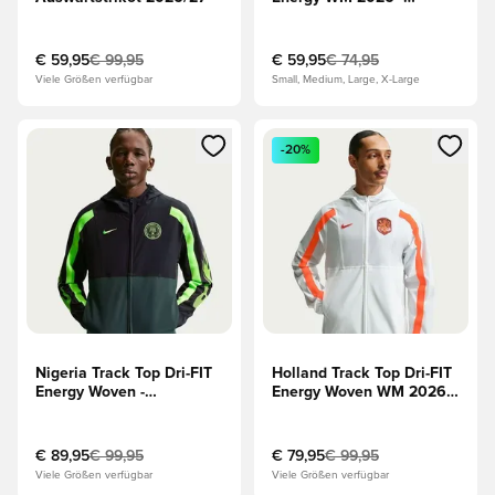
Blau/Weiß/Navy
€ 59,95
€ 99,95
€ 59,95
€ 74,95
Viele Größen verfügbar
Small, Medium, Large, X-Large
Öffnet ein Fenster zum Anmelden oder Registrieren als Mitg
Öffnet ein Fenster zum Anmeld
-20%
Nigeria Track Top Dri-FIT
Holland Track Top Dri-FIT
Energy Woven -
Energy Woven WM 2026 -
Schwarz/Grün/Grün
Weiß/Orange
€ 89,95
€ 99,95
€ 79,95
€ 99,95
Viele Größen verfügbar
Viele Größen verfügbar