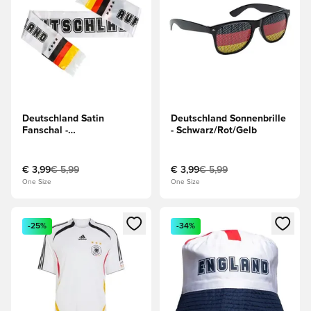
Deutschland Satin
Deutschland Sonnenbrille
Fanschal -
- Schwarz/Rot/Gelb
Weiß/Schwarz/Rot/Gelb
€ 3,99
€ 5,99
€ 3,99
€ 5,99
One Size
One Size
Öffnet ein Fenster zum Anmelden oder Registrieren als Mitg
Öffnet ein Fenster zum Anmeld
-25%
-34%