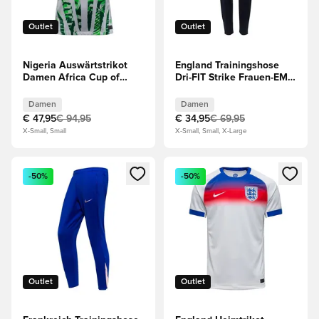
Outlet
Outlet
Nigeria Auswärtstrikot
England Trainingshose
Damen Africa Cup of
Dri-FIT Strike Frauen-EM
Nations 2025 Damen
2025 - Schwarz/Lila
Damen
Damen
Damen
€ 47,95
€ 94,95
€ 34,95
€ 69,95
X-Small, Small
X-Small, Small, X-Large
Öffnet ein Fenster zum Anmelden oder Registrieren als Mitg
Öffnet ein Fenster zum Anmeld
-50%
-50%
Outlet
Outlet