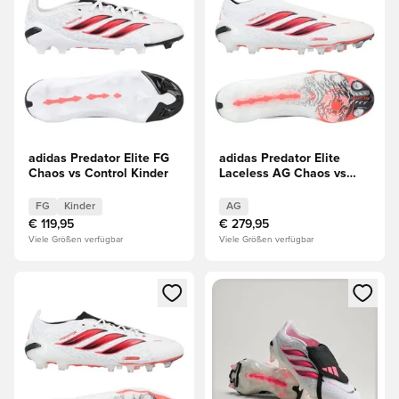
adidas Predator Elite FG
adidas Predator Elite
Chaos vs Control Kinder
Laceless AG Chaos vs
Control
FG
Kinder
AG
€ 119,95
€ 279,95
Viele Größen verfügbar
Viele Größen verfügbar
Öffnet ein Fenster zum Anmelden oder Registrieren als Mitg
Öffnet ein Fenster zum Anmeld