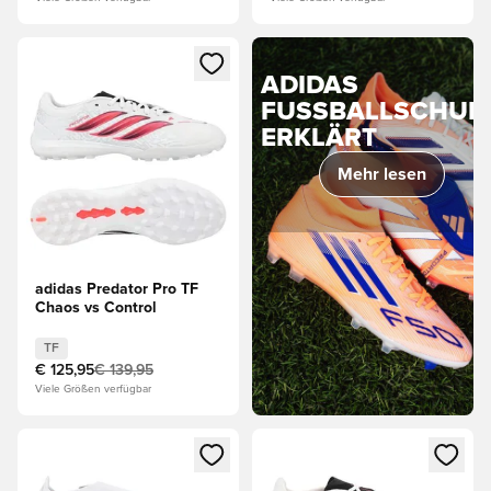
Öffnet ein Fenster zum Anmelden oder Registrieren als Mitg
ADIDAS
FUSSBALLSCHUHE 
RKLÄRT
Mehr lesen
adidas Predator Pro TF
Chaos vs Control
TF
€ 125,95
€ 139,95
Viele Größen verfügbar
Öffnet ein Fenster zum Anmelden oder Registrieren als Mitg
Öffnet ein Fenster zum Anmeld