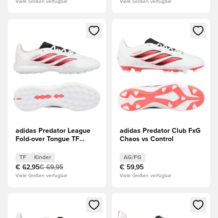
Viele Größen verfügbar
Viele Größen verfügbar
Öffnet ein Fenster zum Anmelden oder Registrieren als Mitg
Öffnet ein Fenster zum Anmeld
adidas Predator League
adidas Predator Club FxG
Fold-over Tongue TF
Chaos vs Control
Chaos vs Control Kinder
TF
Kinder
AG/FG
€ 62,95
€ 69,95
€ 59,95
Viele Größen verfügbar
Viele Größen verfügbar
Öffnet ein Fenster zum Anmelden oder Registrieren als Mitg
Öffnet ein Fenster zum Anmeld