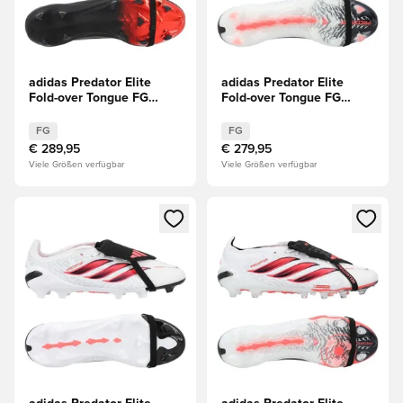
adidas Predator Elite
adidas Predator Elite
Fold-over Tongue FG
Fold-over Tongue FG
Leather Tech LIMITED
Chaos vs Control
EDITION
FG
FG
€ 289,95
€ 279,95
Viele Größen verfügbar
Viele Größen verfügbar
Öffnet ein Fenster zum Anmelden oder Registrieren als Mitg
Öffnet ein Fenster zum Anmeld