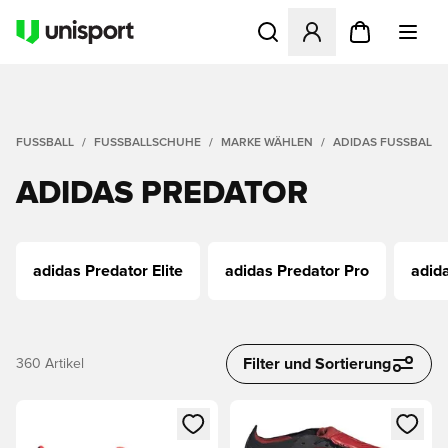
Öffnet ein Fenster zum Anme
FUSSBALL
FUSSBALLSCHUHE
MARKE WÄHLEN
ADIDAS FUSSBALLS
ADIDAS PREDATOR
adidas Predator Elite
adidas Predator Pro
adid
Filter und Sortierung
360
Artikel
Öffnet ein Fenster zum Anmelden oder Registrieren als Mitg
Öffnet ein Fenster zum Anmeld