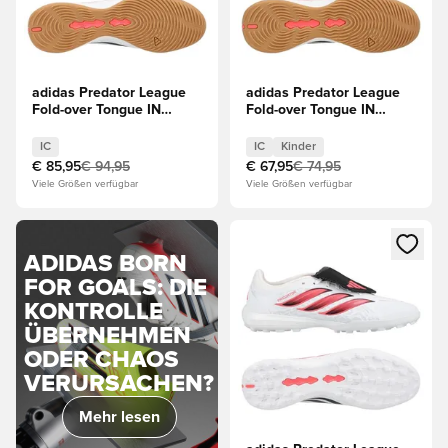
adidas Predator League
adidas Predator League
Fold-over Tongue IN
Fold-over Tongue IN
Chaos vs Control
Chaos vs Control Kinder
IC
IC
Kinder
€ 85,95
€ 94,95
€ 67,95
€ 74,95
Viele Größen verfügbar
Viele Größen verfügbar
Öffnet ein Fenster zum Anmeld
ADIDAS BORN
FOR GOALS: DIE
KONTROLLE
ÜBERNEHMEN
ODER CHAOS
VERURSACHEN?
Mehr lesen