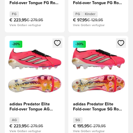
Fold-over Tongue FG Road
Fold-over Tongue FG Road
to Glory - Solar
to Glory - Solar
Turbo/Thermal
Turbo/Thermal
FG
FG
Kinder
Chrome/Schwarz
Chrome/Schwarz Kinder
€ 223,95
€ 279,95
€ 97,95
€ 129,95
Viele Größen verfügbar
Viele Größen verfügbar
Öffnet ein Fenster zum Anmelden oder Registrieren als Mitg
Öffnet ein Fenster zum Anmeld
-20%
-30%
adidas Predator Elite
adidas Predator Elite
Fold-over Tongue AG
Fold-over Tongue SG Road
Road to Glory - Solar
to Glory - Solar
Turbo/Thermal
Turbo/Thermal
AG
SG
Chrome/Schwarz
Chrome/Schwarz
€ 223,95
€ 279,95
€ 195,95
€ 279,95
Viele Größen verfügbar
Viele Größen verfügbar