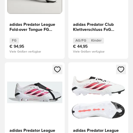
adidas Predator League
adidas Predator Club
Fold-over Tongue FG
Klettverschluss FxG
Chaos vs Control
Chaos vs Control
FG
AG/FG
Kinder
€ 94,95
€ 44,95
Viele Größen verfügbar
Viele Größen verfügbar
Öffnet ein Fenster zum Anmelden oder Registrieren als Mitg
Öffnet ein Fenster zum Anmeld
adidas Predator League
adidas Predator League