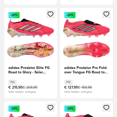
Öffnet ein Fenster zum Anmelden oder Registrieren als Mitg
Öffnet ein Fenster zum Anmeld
-20%
-20%
adidas Predator Elite FG
adidas Predator Pro Fold-
Road to Glory - Solar
over Tongue FG Road to
Turbo/Thermal
Glory - Solar
Chrome/Schwarz
Turbo/Thermal
FG
FG
Chrome/Schwarz
€ 215,95
€ 269,95
€ 127,95
€ 159,95
Viele Größen verfügbar
Viele Größen verfügbar
Öffnet ein Fenster zum Anmelden oder Registrieren als Mitg
Öffnet ein Fenster zum Anmeld
-29%
-29%