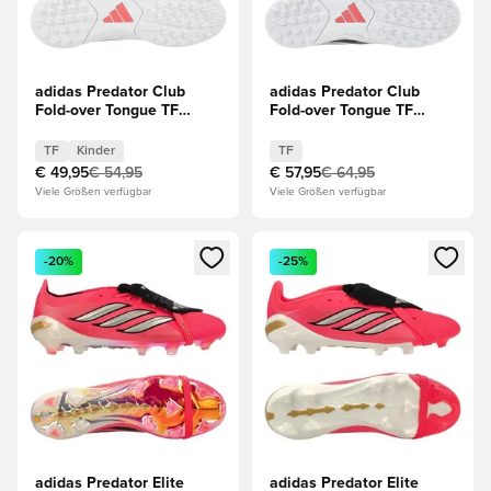
adidas Predator Club
adidas Predator Club
Fold-over Tongue TF
Fold-over Tongue TF
Chaos vs Control Kinder
Chaos vs Control
TF
Kinder
TF
€ 49,95
€ 54,95
€ 57,95
€ 64,95
Viele Größen verfügbar
Viele Größen verfügbar
Öffnet ein Fenster zum Anmelden oder Registrieren als Mitg
Öffnet ein Fenster zum Anmeld
-20%
-25%
adidas Predator Elite
adidas Predator Elite