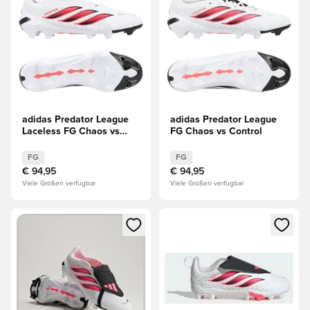
adidas Predator League
adidas Predator League
Laceless FG Chaos vs
FG Chaos vs Control
Control
FG
FG
€ 94,95
€ 94,95
Viele Größen verfügbar
Viele Größen verfügbar
Öffnet ein Fenster zum Anmelden oder Registrieren als Mitg
Öffnet ein Fenster zum Anmeld