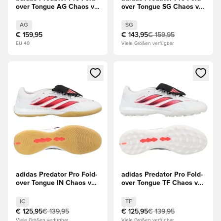
over Tongue AG Chaos vs
over Tongue SG Chaos vs
Control
Control
AG
SG
€ 159,95
€ 143,95
€ 159,95
EU 40
Viele Größen verfügbar
Öffnet ein Fenster zum Anmelden oder Registrieren als Mitg
Öffnet ein Fenster zum Anmeld
adidas Predator Pro Fold-
adidas Predator Pro Fold-
over Tongue IN Chaos vs
over Tongue TF Chaos vs
Control
Control
IC
TF
€ 125,95
€ 139,95
€ 125,95
€ 139,95
Viele Größen verfügbar
Viele Größen verfügbar