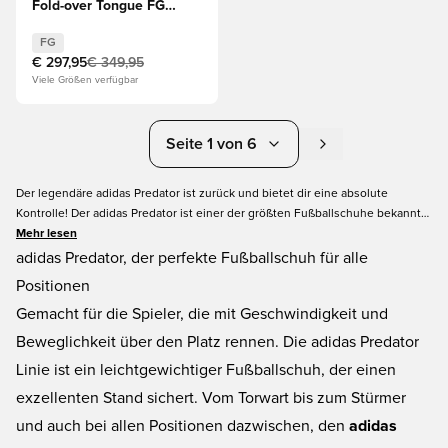
Fold-over Tongue FG
Wales Bonner -
Braun/Silber LIMITED
FG
EDITION
€ 297,95
€ 349,95
Viele Größen verfügbar
Seite 1 von 6
Der legendäre adidas Predator ist zurück und bietet dir eine absolute
Kontrolle! Der adidas Predator ist einer der größten Fußballschuhe bekannt
und mach jetzt sein Comeback. Der neue adidas Predator verfügt über
Mehr lesen
moderne Technologien und bleibt zugleich dem Predator Erbe treu, indem er
adidas Predator, der perfekte Fußballschuh für alle
eine ultimative Kontrolle bietet. Hole dir deinen neuen adidas Predator
Positionen
Fußballschuh bereits heute online bei Unisport
Gemacht für die Spieler, die mit Geschwindigkeit und
Beweglichkeit über den Platz rennen. Die adidas Predator
Linie ist ein leichtgewichtiger Fußballschuh, der einen
exzellenten Stand sichert. Vom Torwart bis zum Stürmer
und auch bei allen Positionen dazwischen, den
adidas