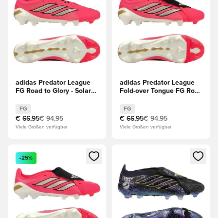
adidas Predator League
adidas Predator League
FG Road to Glory - Solar
Fold-over Tongue FG Road
Turbo/Thermal
to Glory - Solar
Chrome/Schwarz
Turbo/Thermal
FG
FG
Chrome/Schwarz
€ 66,95
€ 94,95
€ 66,95
€ 94,95
Viele Größen verfügbar
Viele Größen verfügbar
Öffnet ein Fenster zum Anmelden oder Registrieren als Mitg
Öffnet ein Fenster zum Anmeld
-25%