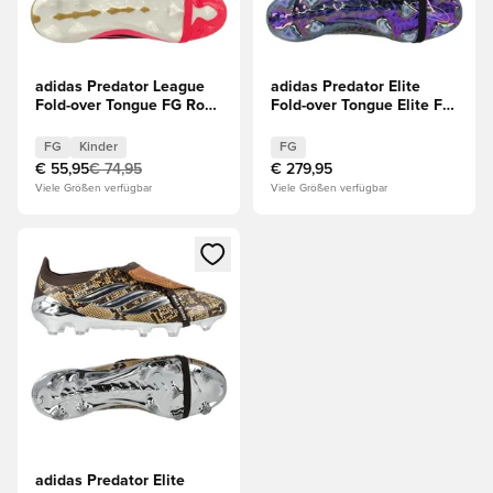
adidas Predator League
adidas Predator Elite
Fold-over Tongue FG Road
Fold-over Tongue Elite FG
to Glory - Solar
Kaká - Schwarz/Lila/Gold
Turbo/Thermal
LIMITED EDITION
FG
Kinder
FG
Chrome/Schwarz Kinder
€ 55,95
€ 74,95
€ 279,95
Viele Größen verfügbar
Viele Größen verfügbar
Öffnet ein Fenster zum Anmelden oder Registrieren als Mitg
adidas Predator Elite