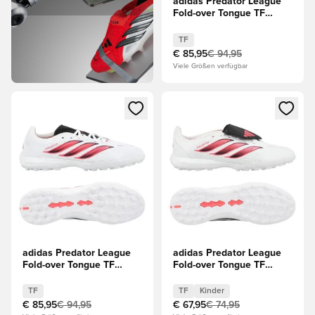
adidas Predator League
Fold-over Tongue TF
Chaos vs Control
TF
€ 85,95
€ 94,95
Viele Größen verfügbar
Öffnet ein Fenster zum Anmelden oder Registrieren als Mitg
Öffnet ein Fenster zum Anmeld
adidas Predator League
adidas Predator League
Fold-over Tongue TF
Fold-over Tongue TF
Chaos vs Control
Chaos vs Control Kinder
TF
TF
Kinder
€ 85,95
€ 94,95
€ 67,95
€ 74,95