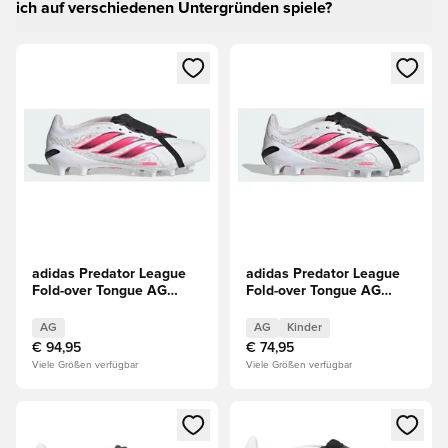
ich auf verschiedenen Untergründen spiele?
Öffnet ein Fenster zum Anmelden oder Registrieren als Mitg
Öffnet ein Fenster zum Anmeld
adidas Predator League
adidas Predator League
Fold-over Tongue AG
Fold-over Tongue AG
Chaos vs Control
Chaos vs Control Kinder
AG
AG
Kinder
€ 94,95
€ 74,95
Viele Größen verfügbar
Viele Größen verfügbar
Öffnet ein Fenster zum Anmelden oder Registrieren als Mitg
Öffnet ein Fenster zum Anmeld