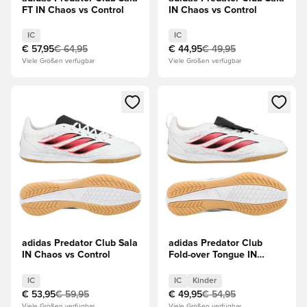
FT IN Chaos vs Control
IN Chaos vs Control
IC
IC
€ 57,95
€ 64,95
€ 44,95
€ 49,95
Viele Größen verfügbar
Viele Größen verfügbar
Öffnet ein Fenster zum Anmelden oder Registrieren als Mitg
Öffnet ein Fenster zum Anmeld
adidas Predator Club Sala
adidas Predator Club
IN Chaos vs Control
Fold-over Tongue IN
Chaos vs Control Kinder
IC
IC
Kinder
€ 53,95
€ 59,95
€ 49,95
€ 54,95
Viele Größen verfügbar
Viele Größen verfügbar