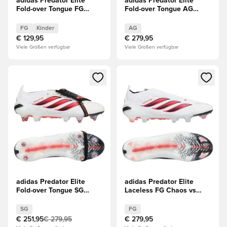
adidas Predator Elite
adidas Predator Elite
Fold-over Tongue FG
Fold-over Tongue AG
Chaos vs Control Kinder
Chaos vs Control
FG
Kinder
AG
€ 129,95
€ 279,95
Viele Größen verfügbar
Viele Größen verfügbar
Öffnet ein Fenster zum Anmelden oder Registrieren als Mitg
Öffnet ein Fenster zum Anmeld
adidas Predator Elite
adidas Predator Elite
Fold-over Tongue SG
Laceless FG Chaos vs
Chaos vs Control
Control
SG
FG
€ 251,95
€ 279,95
€ 279,95