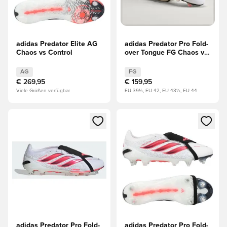
adidas Predator Elite AG
adidas Predator Pro Fold-
Chaos vs Control
over Tongue FG Chaos vs
Control
AG
FG
€ 269,95
€ 159,95
Viele Größen verfügbar
EU 39½, EU 42, EU 43½, EU 44
Öffnet ein Fenster zum Anmelden oder Registrieren als Mitg
Öffnet ein Fenster zum Anmeld
adidas Predator Pro Fold-
adidas Predator Pro Fold-