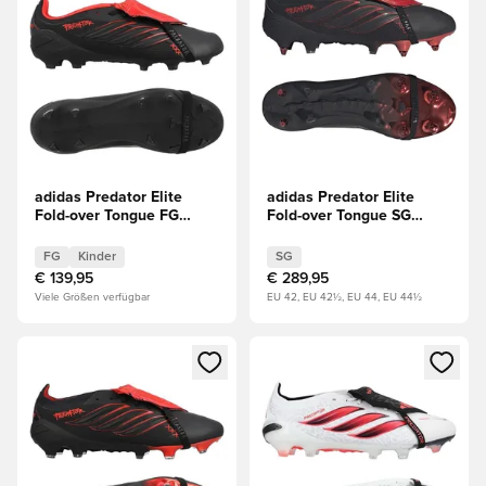
adidas Predator Elite
adidas Predator Elite
Fold-over Tongue FG
Fold-over Tongue SG
Leather Tech Kinder
Leather Tech LIMITED
LIMITED EDITION
EDITION
FG
Kinder
SG
€ 139,95
€ 289,95
Viele Größen verfügbar
EU 42, EU 42½, EU 44, EU 44½
Öffnet ein Fenster zum Anmelden oder Registrieren als Mitg
Öffnet ein Fenster zum Anmeld