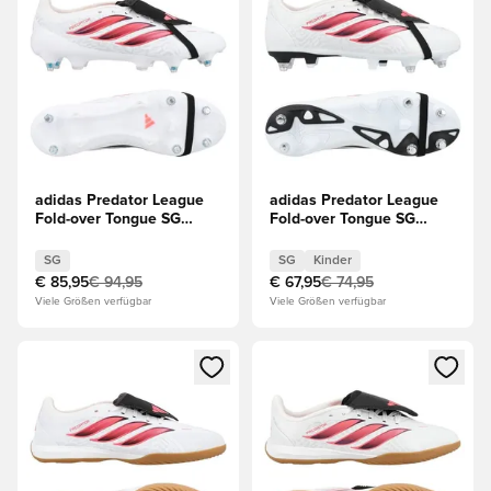
adidas Predator League
adidas Predator League
Fold-over Tongue SG
Fold-over Tongue SG
Chaos vs Control
Chaos vs Control Kinder
SG
SG
Kinder
€ 85,95
€ 94,95
€ 67,95
€ 74,95
Viele Größen verfügbar
Viele Größen verfügbar
Öffnet ein Fenster zum Anmelden oder Registrieren als Mitg
Öffnet ein Fenster zum Anmeld