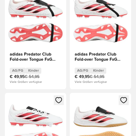
adidas Predator Club
adidas Predator Club
Fold-over Tongue FxG
Fold-over Tongue FxG
Chaos vs Control Kinder
Chaos vs Control Kinder
AG/FG
Kinder
AG/FG
Kinder
€ 49,95
€ 54,95
€ 49,95
€ 54,95
Viele Größen verfügbar
Viele Größen verfügbar
Öffnet ein Fenster zum Anmelden oder Registrieren als Mitg
Öffnet ein Fenster zum Anmeld