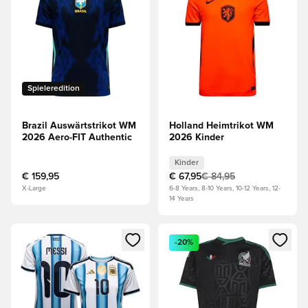
Spieleredition
Brazil Auswärtstrikot WM
Holland Heimtrikot WM
2026 Aero-FIT Authentic
2026 Kinder
Kinder
€ 159,95
€ 67,95
€ 84,95
X-Large
6-8 Years, 8-10 Years, 10-12 Years, 12-
14 Years
Öffnet ein Fenster zum Anmelden oder Registrieren als Mitg
Öffnet ein Fenster zum Anmeld
-20%