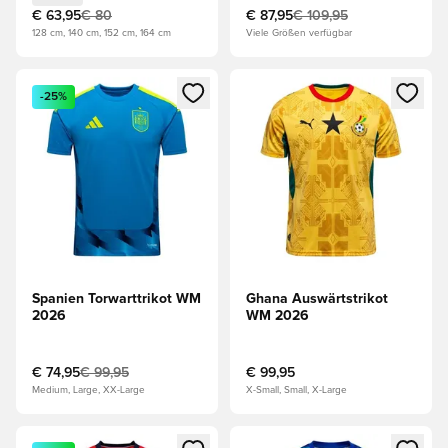
€ 63,95
€ 80
€ 87,95
€ 109,95
128 cm, 140 cm, 152 cm, 164 cm
Viele Größen verfügbar
Öffnet ein Fenster zum Anmelden oder Registrieren als Mitg
Öffnet ein Fenster zum Anmeld
-25%
Spanien Torwarttrikot WM
Ghana Auswärtstrikot
2026
WM 2026
€ 74,95
€ 99,95
€ 99,95
Medium, Large, XX-Large
X-Small, Small, X-Large
Öffnet ein Fenster zum Anmelden oder Registrieren als Mitg
Öffnet ein Fenster zum Anmeld