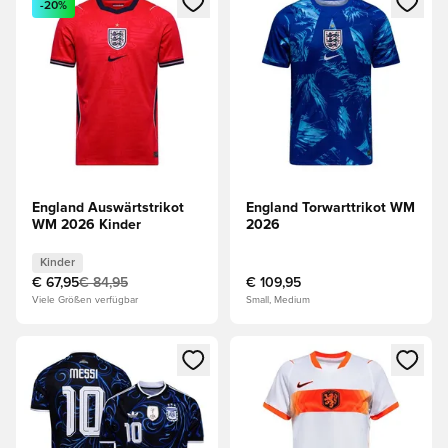
-20%
England Auswärtstrikot
England Torwarttrikot WM
WM 2026 Kinder
2026
Kinder
€ 67,95
€ 84,95
€ 109,95
Viele Größen verfügbar
Small, Medium
Öffnet ein Fenster zum Anmelden oder Registrieren als Mitg
Öffnet ein Fenster zum Anmeld