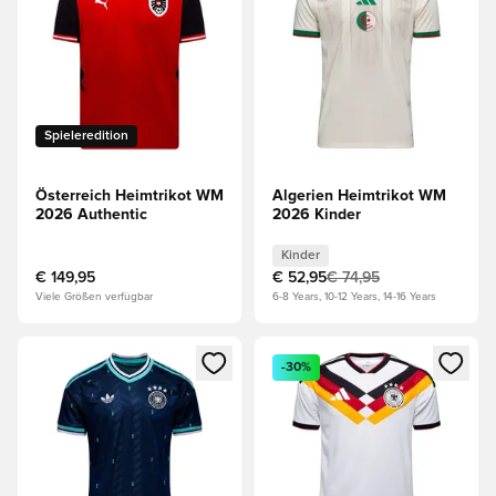
Spieleredition
Österreich Heimtrikot WM
Algerien Heimtrikot WM
2026 Authentic
2026 Kinder
Kinder
€ 149,95
€ 52,95
€ 74,95
Viele Größen verfügbar
6-8 Years, 10-12 Years, 14-16 Years
Öffnet ein Fenster zum Anmelden oder Registrieren als Mitg
Öffnet ein Fenster zum Anmeld
-30%