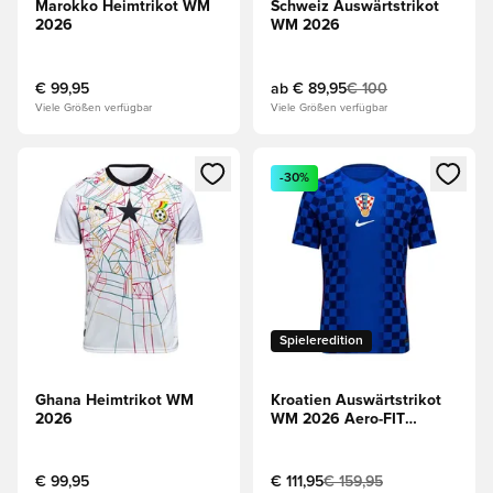
Marokko Heimtrikot WM
Schweiz Auswärtstrikot
2026
WM 2026
€ 99,95
ab
€ 89,95
€ 100
Viele Größen verfügbar
Viele Größen verfügbar
Öffnet ein Fenster zum Anmelden oder Registrieren als Mitg
Öffnet ein Fenster zum Anmeld
-30%
Spieleredition
Ghana Heimtrikot WM
Kroatien Auswärtstrikot
2026
WM 2026 Aero-FIT
Authentic
€ 99,95
€ 111,95
€ 159,95