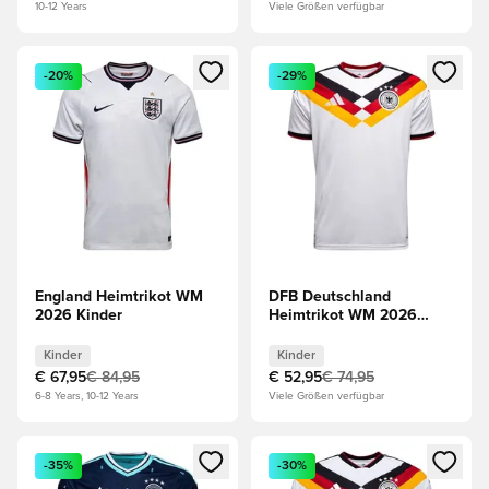
10-12 Years
Viele Größen verfügbar
Öffnet ein Fenster zum Anmelden oder Registrieren als Mitg
Öffnet ein Fenster zum Anmeld
-20%
-29%
England Heimtrikot WM
DFB Deutschland
2026 Kinder
Heimtrikot WM 2026
Kinder
Kinder
Kinder
€ 67,95
€ 84,95
€ 52,95
€ 74,95
6-8 Years, 10-12 Years
Viele Größen verfügbar
Öffnet ein Fenster zum Anmelden oder Registrieren als Mitg
Öffnet ein Fenster zum Anmeld
-35%
-30%