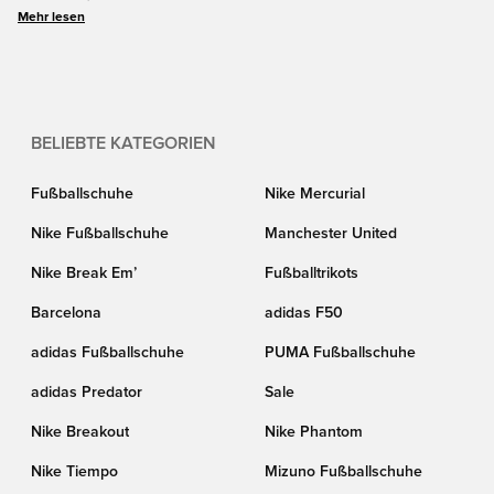
offizielle WM 2026 Trikots von nahezu jeder teilnehmenden Nation.
Mehr lesen
BELIEBTE KATEGORIEN
Fußballschuhe
Nike Mercurial
Nike Fußballschuhe
Manchester United
Nike Break Em’
Fußballtrikots
Barcelona
adidas F50
adidas Fußballschuhe
PUMA Fußballschuhe
adidas Predator
Sale
Nike Breakout
Nike Phantom
Nike Tiempo
Mizuno Fußballschuhe