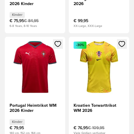
2026 Kinder
2026
Kinder
€ 75,95
€ 84,95
€ 99,95
6-8 Years, 8-10 Years
XX-Large, XXX-Large
Öffnet ein Fenster zum Anmelden oder Registrieren als Mitg
Öffnet ein Fenster zum Anmeld
-30%
Portugal Heimtrikot WM
Kroatien Torwarttrikot
2026 Kinder
WM 2026
Kinder
€ 79,95
€ 76,95
€ 109,95
140 cm, 152 cm, 164 cm
Viele Größen verfügbar