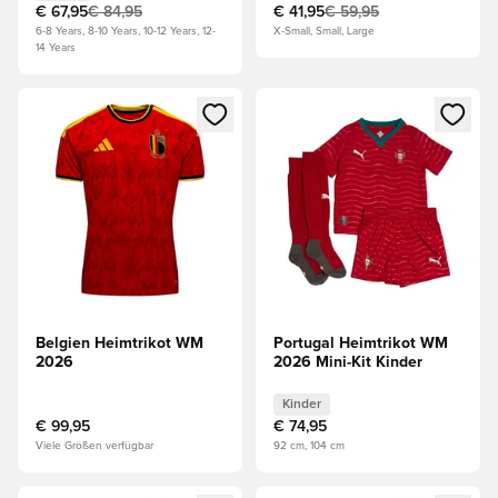
€ 67,95
€ 84,95
€ 41,95
€ 59,95
6-8 Years, 8-10 Years, 10-12 Years, 12-
X-Small, Small, Large
14 Years
Öffnet ein Fenster zum Anmelden oder Registrieren als Mitg
Öffnet ein Fenster zum Anmeld
Belgien Heimtrikot WM
Portugal Heimtrikot WM
2026
2026 Mini-Kit Kinder
Kinder
€ 99,95
€ 74,95
Viele Größen verfügbar
92 cm, 104 cm