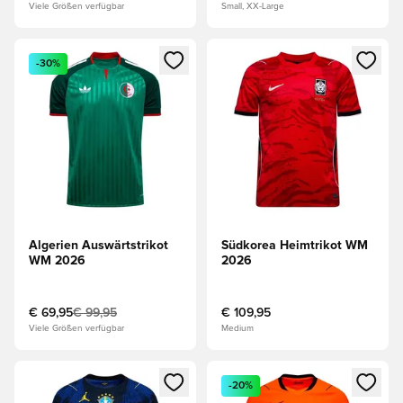
Viele Größen verfügbar
Small, XX-Large
Öffnet ein Fenster zum Anmelden oder Registrieren als Mitg
Öffnet ein Fenster zum Anmeld
-30%
Algerien Auswärtstrikot
Südkorea Heimtrikot WM
WM 2026
2026
€ 69,95
€ 99,95
€ 109,95
Viele Größen verfügbar
Medium
Öffnet ein Fenster zum Anmelden oder Registrieren als Mitg
Öffnet ein Fenster zum Anmeld
-20%