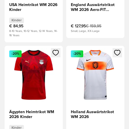
USA Heimtrikot WM 2026
England Auswärtstrikot
Kinder
WM 2026 Aero-FIT
Authentic
Kinder
€ 84,95
€ 127,95
€ 159,95
8-10 Years, 10-12 Years, 12-14 Years, 14-
Small, Large, XX-Large
16 Years
Öffnet ein Fenster zum Anmelden oder Registrieren als Mitg
Öffnet ein Fenster zum Anmeld
-20%
-20%
Ägypten Heimtrikot WM
Holland Auswärtstrikot
2026 Kinder
WM 2026
Kinder