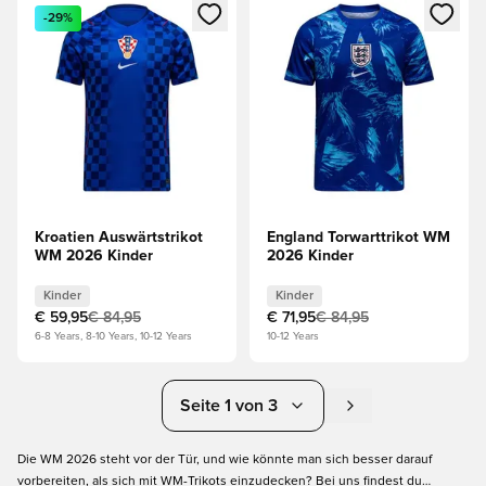
Öffnet ein Fenster zum Anmelden oder Registrieren als Mitg
Öffnet ein Fenster zum Anmeld
-29%
Kroatien Auswärtstrikot
England Torwarttrikot WM
WM 2026 Kinder
2026 Kinder
Kinder
Kinder
€ 59,95
€ 84,95
€ 71,95
€ 84,95
6-8 Years, 8-10 Years, 10-12 Years
10-12 Years
Seite 1 von 3
Die WM 2026 steht vor der Tür, und wie könnte man sich besser darauf
vorbereiten, als sich mit WM-Trikots einzudecken? Bei uns findest du