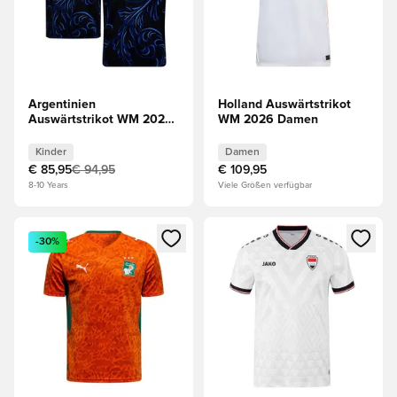
Argentinien
Holland Auswärtstrikot
Auswärtstrikot WM 2026
WM 2026 Damen
Kinder MESSI 10
Kinder
Damen
€ 85,95
€ 94,95
€ 109,95
8-10 Years
Viele Größen verfügbar
Öffnet ein Fenster zum Anmelden oder Registrieren als Mitg
Öffnet ein Fenster zum Anmeld
-30%