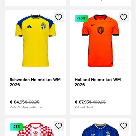
Öffnet ein Fenster zum Anmelden oder Registrieren als Mitg
Öffnet ein Fenster zum Anmeld
-20%
Schweden Heimtrikot WM
Holland Heimtrikot WM
2026
2026
€ 84,95
€ 99,95
€ 87,95
€ 109,95
Viele Größen verfügbar
X-Small, Small
Öffnet ein Fenster zum Anmelden oder Registrieren als Mitg
Öffnet ein Fenster zum Anmeld
-25%