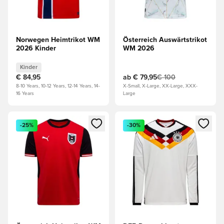
Norwegen Heimtrikot WM
Österreich Auswärtstrikot
2026 Kinder
WM 2026
Kinder
€ 84,95
ab
€ 79,95
€ 100
8-10 Years, 10-12 Years, 12-14 Years, 14-
X-Small, X-Large, XX-Large, XXX-
16 Years
Large
Öffnet ein Fenster zum Anmelden oder Registrieren als Mitg
Öffnet ein Fenster zum Anmeld
-25%
-30%