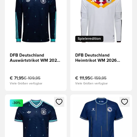
Spieleredition
DFB Deutschland
DFB Deutschland
Auswärtstrikot WM 2026
Heimtrikot WM 2026
Langärmlige Oberteile
Authentic Langärmlige
Oberteile
€ 71,95
€ 109,95
€ 111,95
€ 159,95
Viele Größen verfügbar
Viele Größen verfügbar
Öffnet ein Fenster zum Anmelden oder Registrieren als Mitg
Öffnet ein Fenster zum Anmeld
-30%