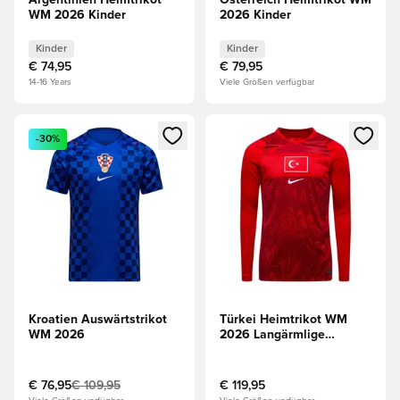
Argentinien Heimtrikot
Österreich Heimtrikot WM
WM 2026 Kinder
2026 Kinder
Kinder
Kinder
€ 74,95
€ 79,95
14-16 Years
Viele Größen verfügbar
Öffnet ein Fenster zum Anmelden oder Registrieren als Mitg
Öffnet ein Fenster zum Anmeld
-30%
Kroatien Auswärtstrikot
Türkei Heimtrikot WM
WM 2026
2026 Langärmlige
Oberteile
€ 76,95
€ 109,95
€ 119,95