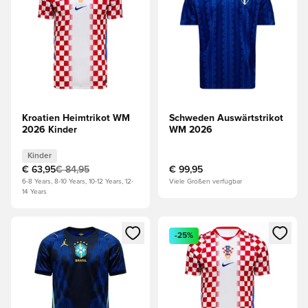
Kroatien Heimtrikot WM
Schweden Auswärtstrikot
2026 Kinder
WM 2026
Kinder
€ 63,95
€ 84,95
€ 99,95
6-8 Years, 8-10 Years, 10-12 Years, 12-
Viele Größen verfügbar
14 Years
Öffnet ein Fenster zum Anmelden oder Registrieren als Mitg
Öffnet ein Fenster zum Anmeld
-25%