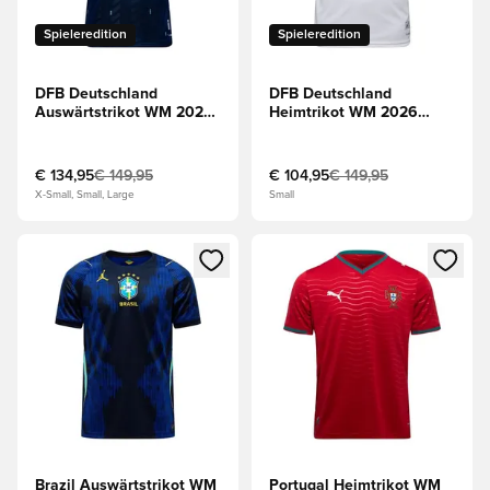
Spieleredition
Spieleredition
DFB Deutschland
DFB Deutschland
Auswärtstrikot WM 2026
Heimtrikot WM 2026
Authentic
Authentic
€ 134,95
€ 149,95
€ 104,95
€ 149,95
X-Small, Small, Large
Small
Öffnet ein Fenster zum Anmelden oder Registrieren als Mitg
Öffnet ein Fenster zum Anmeld
Brazil Auswärtstrikot WM
Portugal Heimtrikot WM