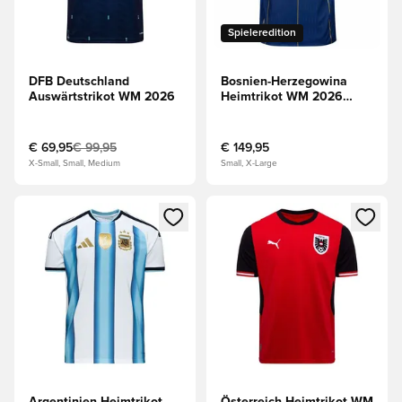
Spieleredition
DFB Deutschland
Bosnien-Herzegowina
Auswärtstrikot WM 2026
Heimtrikot WM 2026
Authentic
€ 69,95
€ 99,95
€ 149,95
X-Small, Small, Medium
Small, X-Large
Öffnet ein Fenster zum Anmelden oder Registrieren als Mitg
Öffnet ein Fenster zum Anmeld