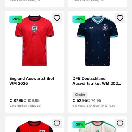
Viele Größen verfügbar
Viele Größen verfügbar
Öffnet ein Fenster zum Anmelden oder Registrieren als Mitg
Öffnet ein Fenster zum Anmeld
-20%
-29%
England Auswärtstrikot
DFB Deutschland
WM 2026
Auswärtstrikot WM 2026
Kinder
Kinder
€ 87,95
€ 109,95
€ 52,95
€ 74,95
Viele Größen verfügbar
6-8 Years, 8-10 Years, 10-12 Years
Öffnet ein Fenster zum Anmelden oder Registrieren als Mitg
Öffnet ein Fenster zum Anmeld
-29%