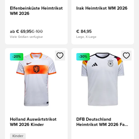
Elfenbeinküste Heimtrikot
Irak Heimtrikot WM 2026
WM 2026
ab
€ 69,95
€ 100
€ 84,95
Viele Größen verfügbar
Large, X-Large
Öffnet ein Fenster zum Anmelden oder Registrieren als Mitg
Öffnet ein Fenster zum Anmeld
-20%
-30%
Holland Auswärtstrikot
DFB Deutschland
WM 2026 Kinder
Heimtrikot WM 2026 Fan
Edition
Kinder