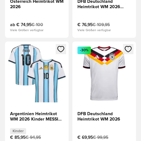
Österreich Heimtrikot WM
DFB Deutschland
2026
Heimtrikot WM 2026
Langärmlige Oberteile
ab
€ 74,95
€ 100
€ 76,95
€ 109,95
Viele Größen verfügbar
Viele Größen verfügbar
Öffnet ein Fenster zum Anmelden oder Registrieren als Mitg
Öffnet ein Fenster zum Anmeld
-30%
Argentinien Heimtrikot
DFB Deutschland
WM 2026 Kinder MESSI
Heimtrikot WM 2026
10
Kinder
€ 85,95
€ 94,95
€ 69,95
€ 99,95