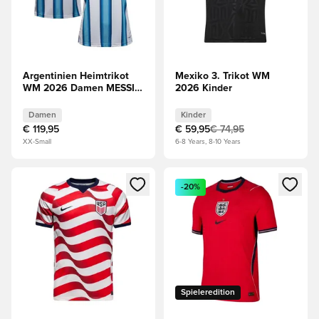
Argentinien Heimtrikot
Mexiko 3. Trikot WM
WM 2026 Damen MESSI
2026 Kinder
10
Damen
Kinder
€ 119,95
€ 59,95
€ 74,95
XX-Small
6-8 Years, 8-10 Years
Öffnet ein Fenster zum Anmelden oder Registrieren als Mitg
Öffnet ein Fenster zum Anmeld
-20%
Spieleredition