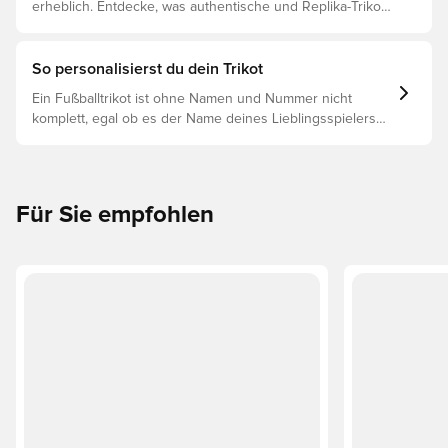
erheblich. Entdecke, was authentische und Replika-Trikots
voneinander unterscheidet und welches das Richtige für
dich ist.
So personalisierst du dein Trikot
Ein Fußballtrikot ist ohne Namen und Nummer nicht
komplett, egal ob es der Name deines Lieblingsspielers
oder dein eigener ist. So funktioniert es:
Für Sie empfohlen