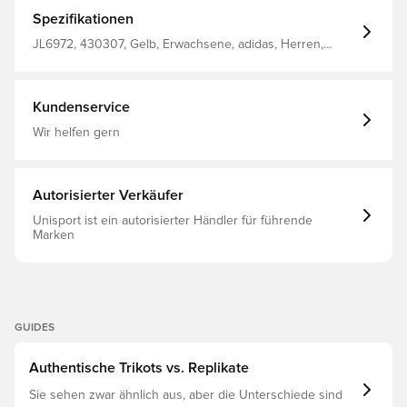
Realismus verbindet das Design fantastische Elemente
mit realen Details, symbolisiert durch gelbe
Spezifikationen
Schmetterlinge, die die Energie, Kreativität und Kultur
Kolumbiens einfangen. Das gleiche Design, das die
JL6972, 430307, Gelb, Erwachsene, adidas, Herren,
Spieler verwenden CLIMACOOL-Technologie Schmale
Fußballtrikots, Fantrikots, Kurzärmlig, Heimset,
Passform Hergestellt aus 100% Polyester.
Weltmeisterschaft, 2026/27
Kundenservice
Wir helfen gern
Autorisierter Verkäufer
Unisport ist ein autorisierter Händler für führende
Marken
GUIDES
Authentische Trikots vs. Replikate
Sie sehen zwar ähnlich aus, aber die Unterschiede sind