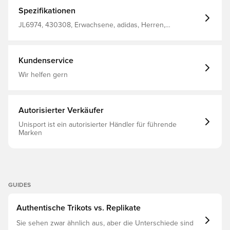
gelbe Details an den drei Streifen, Bündchen, Logos und
dem Schriftzug „COLOMBIA“ im Nacken drücken Stolz
Spezifikationen
und Verbundenheit zum Land aus. – Dasselbe Design
wie beim Spielertrikot – CLIMACOOL-Technologie –
JL6974, 430308, Erwachsene, adidas, Herren,
Schmale Passform Aus 100 % Polyester
Fußballtrikots, Fantrikots, Kurzärmlig, Weltmeisterschaft,
Blau, Auswärtsset, 2026/27
Kundenservice
Wir helfen gern
Autorisierter Verkäufer
Unisport ist ein autorisierter Händler für führende
Marken
GUIDES
Authentische Trikots vs. Replikate
Sie sehen zwar ähnlich aus, aber die Unterschiede sind