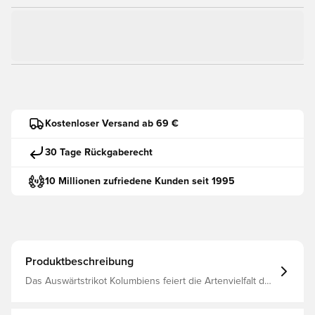
Kostenloser Versand ab 69 €
30 Tage Rückgaberecht
10 Millionen zufriedene Kunden seit 1995
Produktbeschreibung
Das Auswärtstrikot Kolumbiens feiert die Artenvielfalt des
Landes mit einem sich wiederholenden Muster aus
pazifisch- und karibikblauen vertikalen Streifen. Kräftige