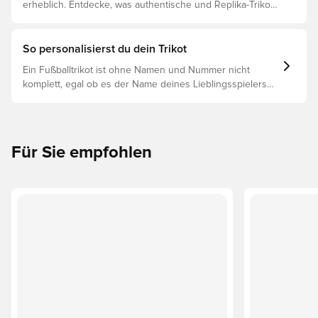
erheblich. Entdecke, was authentische und Replika-Trikots
voneinander unterscheidet und welches das Richtige für
dich ist.
So personalisierst du dein Trikot
Ein Fußballtrikot ist ohne Namen und Nummer nicht
komplett, egal ob es der Name deines Lieblingsspielers
oder dein eigener ist. So funktioniert es:
Für Sie empfohlen