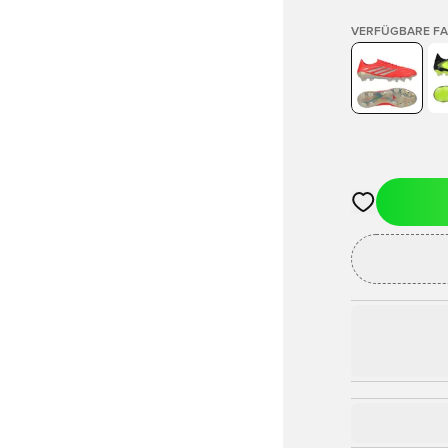
VERFÜGBARE F
Öffnet ein Fe