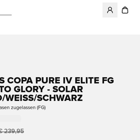
Öffnet ein Fenst
S COPA PURE IV ELITE FG
TO GLORY - SOLAR
/WEISS/SCHWARZ
rasen zugelassen (FG)
€ 239,95