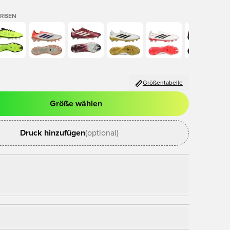
ARBEN
Größentabelle
Größe wählen
nster zum Anmelden oder Registrieren als Mitglied
Druck hinzufügen
(optional)