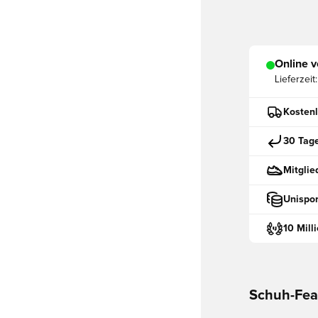
Online v
Lieferzeit:
Kostenl
30 Tag
Mitglie
Unispor
10 Mill
Schuh-Fea