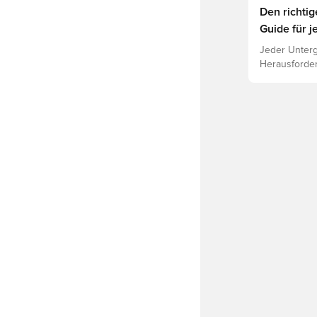
Den richti
Guide für j
Jeder Unterg
Herausforder
jeweiligen U
Leistung, Ve
Lies weiter,
für die vers