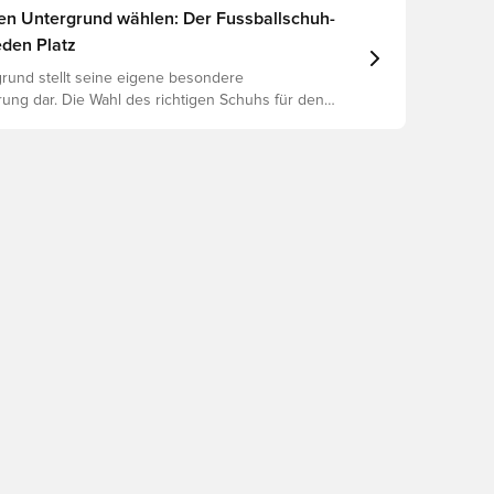
gen Untergrund wählen: Der Fussballschuh-
eden Platz
rund stellt seine eigene besondere
ung dar. Die Wahl des richtigen Schuhs für den
ntergrund ist daher der Schlüssel zu optimaler
rletzungsprophylaxe und Langlebigkeit des Schuhs.
 um herauszufinden, welche Schuhe die beste Wahl
chiedenen Untergründe sind.