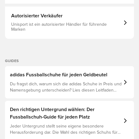
Verstellbarkeit und ultimativen Halt zu gewährleisten
Optimiertes Fersenschaumpaket für zusätzlichen Komfort
Mit einem klassischen passenden Schnürsystem FG-
Autorisierter Verkäufer
Stollen für Spielfelder mit Naturrasen. Hinweis: adidas
gibt an, dass die Farbe der Außensohle bei Gebrauch
Unisport ist ein autorisierter Händler für führende
verblassen kann.
Marken
GUIDES
adidas Fussballschuhe für jeden Geldbeutel
Du fragst dich, warum sich die adidas Schuhe in Preis und
Namensgebung unterscheiden? Lies diesen Leitfaden
und verstehe den Unterschied zwischen Elite, Pro,
League und Club.
Den richtigen Untergrund wählen: Der
Fussballschuh-Guide für jeden Platz
Jeder Untergrund stellt seine eigene besondere
Herausforderung dar. Die Wahl des richtigen Schuhs für
den jeweiligen Untergrund ist daher der Schlüssel zu