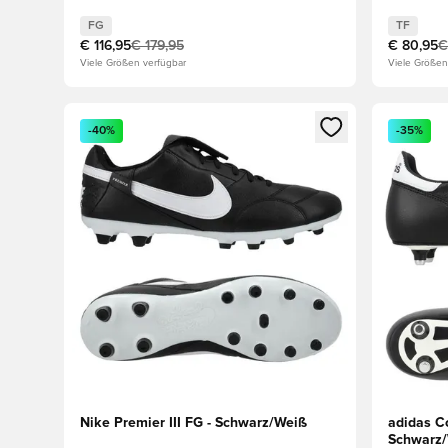
FG
TF
€ 116,95
€ 179,95
€ 80,95
€
Viele Größen verfügbar
Viele Größen
Öffnet ein Fenster zum Anmelden oder Registrieren al
Öffnet ei
-40%
-35%
Nike Premier III FG - Schwarz/Weiß
adidas C
Schwarz