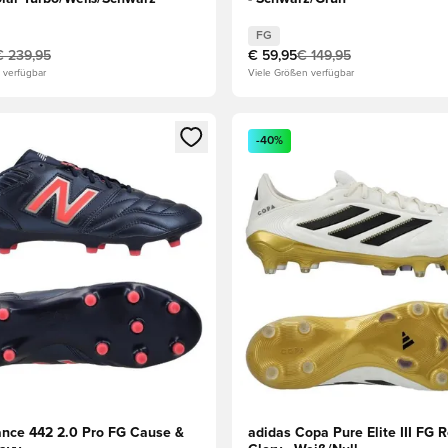
FG
€ 239,95
€ 59,95
€ 149,95
 verfügbar
Viele Größen verfügbar
s Mitglied
n Fenster zum Anmelden oder Registrieren als Mitglied
Öffnet ein Fenster zum Anmel
-40%
nce 442 2.0 Pro FG Cause &
adidas Copa Pure Elite III FG 