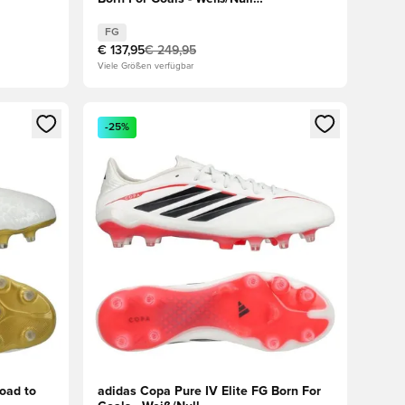
metallisch/Schwarz/Rot
FG
€ 137,95
€ 249,95
Viele Größen verfügbar
den oder Registrieren als Mitglied
Öffnet ein Fenster zum Anmelden oder Registriere
-25%
Road to
adidas Copa Pure IV Elite FG Born For