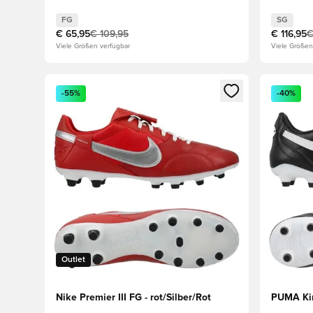
FG
SG
€ 65,95
€ 109,95
€ 116,95
€
Viele Größen verfügbar
Viele Größen
Öffnet ein Fenster zum Anmelden oder Registrieren al
Öffnet ei
-55%
-40%
Outlet
Nike Premier III FG - rot/Silber/Rot
PUMA Kin