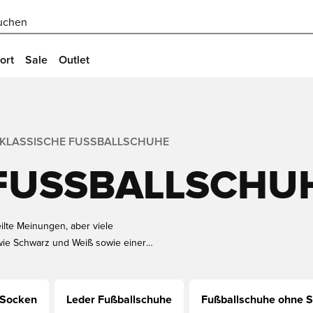
uchen
ort
Sale
Outlet
KLASSISCHE FUSSBALLSCHUHE
FUSSBALLSCHUH
ilte Meinungen, aber viele
wie Schwarz und Weiß sowie einer
ehst, dann bist du hier richtig!
chuhen in vielen Ausführungen und
ann kannst du sie mit einem Namen
 Socken
Leder Fußballschuhe
Fußballschuhe ohne 