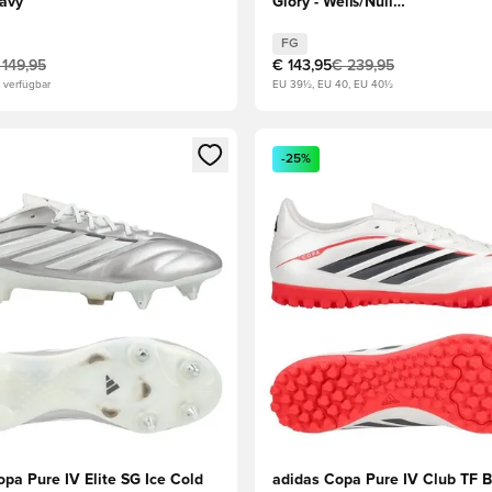
Navy
Glory - Weiß/Null
metallisch/Schwarz/Gold
FG
 149,95
€ 143,95
€ 239,95
 verfügbar
EU 39½, EU 40, EU 40½
s Mitglied
n Fenster zum Anmelden oder Registrieren als Mitglied
Öffnet ein Fenster zum Anmel
-25%
pa Pure IV Elite SG Ice Cold
adidas Copa Pure IV Club TF B