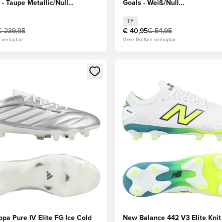
 - Taupe Metallic/Null
Goals - Weiß/Null
h/Silber
metallisch/Schwarz/Rot
TF
€ 239,95
€ 40,95
€ 54,95
 verfügbar
Viele Größen verfügbar
s Mitglied
n Fenster zum Anmelden oder Registrieren als Mitglied
Öffnet ein Fenster zum Anmel
pa Pure IV Elite FG Ice Cold
New Balance 442 V3 Elite Kni