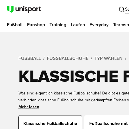
S
Fußball
Fanshop
Training
Laufen
Everyday
Teamsp
FUSSBALL
FUSSBALLSCHUHE
TYP WÄHLEN
KLASSISCHE 
Was sind eigentlich klassische Fußballschuhe? Da gibt es gete
verbinden klassische Fußballschuhe mit gedämpften Farben 
Oberfläche aus Leder. Wenn du auf klassische Fußballschuhe st
Mehr lesen
Hier findest du eine große Auswahl an klassischen Fußballs
Preisklassen. Wenn du Fußballschuhe bei Unisport kaufst, d
Klassische Fußballschuhe
Fußballschuhe mit
und einer Flagge auch noch persönlicher machen.