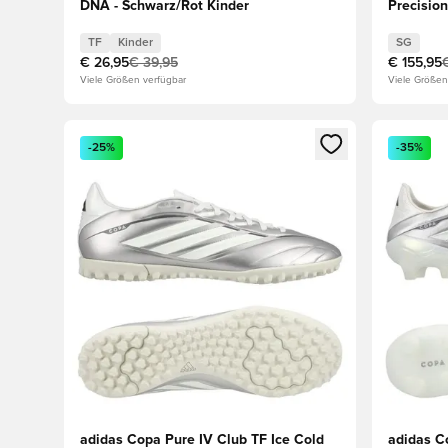
DNA - Schwarz/Rot Kinder
Precision
metallisc
TF
Kinder
SG
€ 26,95
€ 39,95
€ 155,95
Viele Größen verfügbar
Viele Größen
Öffnet ein Fenster zum Anmelden oder Registrieren al
Öffnet ei
-25%
-35%
adidas Copa Pure IV Club TF Ice Cold
adidas Co