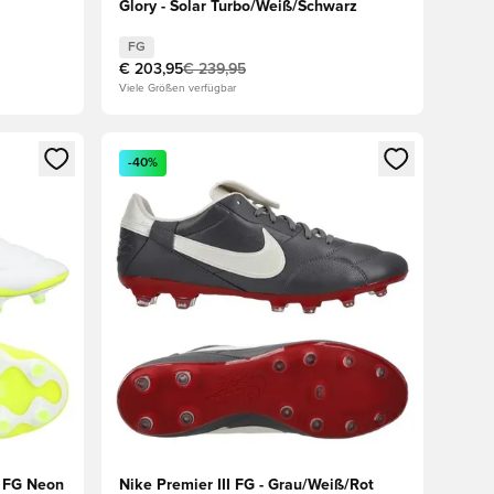
Glory - Solar Turbo/Weiß/Schwarz
FG
€ 203,95
€ 239,95
Viele Größen verfügbar
den oder Registrieren als Mitglied
Öffnet ein Fenster zum Anmelden oder Registriere
-40%
t FG Neon
Nike Premier III FG - Grau/Weiß/Rot