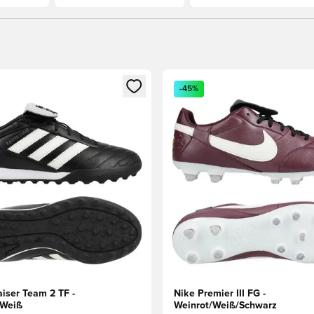
s Mitglied
n Fenster zum Anmelden oder Registrieren als Mitglied
Öffnet ein Fenster zum Anmel
-45%
aiser Team 2 TF -
Nike Premier III FG -
/Weiß
Weinrot/Weiß/Schwarz