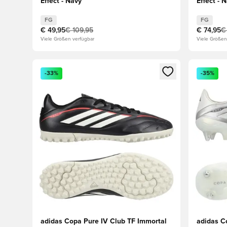
Effect - Navy
Effect - 
FG
FG
€ 49,95
€ 109,95
€ 74,95
€
Viele Größen verfügbar
Viele Größen
Öffnet ein Fenster zum Anmelden oder Registrieren al
Öffnet ei
-33%
-35%
adidas Copa Pure IV Club TF Immortal
adidas Co