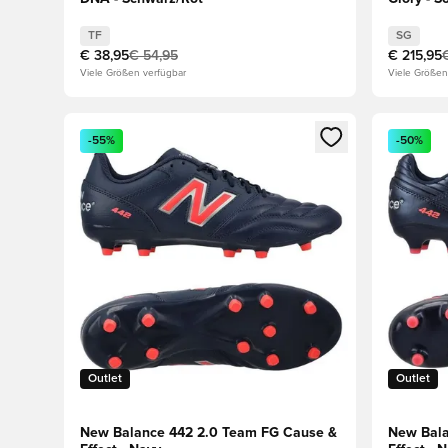
TF
SG
€ 38,95
€ 54,95
€ 215,95
Viele Größen verfügbar
Viele Größen
Öffnet ein Fenster zum Anmelden oder Registrieren al
Öffnet ei
-55%
-50%
Outlet
Outlet
New Balance 442 2.0 Team FG Cause &
New Bala