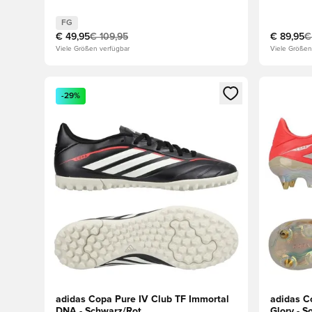
FG
€ 49,95
€ 109,95
€ 89,95
€
Viele Größen verfügbar
Viele Größen
Öffnet ein Fenster zum Anmelden oder Registrieren al
Öffnet ei
-29%
adidas Copa Pure IV Club TF Immortal
adidas C
DNA - Schwarz/Rot
Glory - 