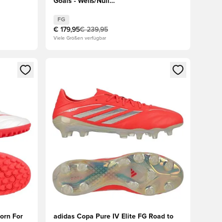
Goals - Weiß/Null
metallisch/Schwarz/Rot
FG
€ 179,95
€ 239,95
Viele Größen verfügbar
den oder Registrieren als Mitglied
Öffnet ein Fenster zum Anmelden oder Registriere
orn For
adidas Copa Pure IV Elite FG Road to