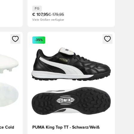
FG
€ 107,95
€ 179,95
Viele Größen verfügbar
den oder Registrieren als Mitglied
Öffnet ein Fenster zum Anmelden oder Registriere
-35%
Ice Cold
PUMA King Top TT - Schwarz/Weiß