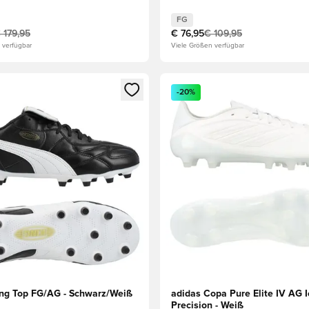
FG
 179,95
€ 76,95
€ 109,95
 verfügbar
Viele Größen verfügbar
s Mitglied
n Fenster zum Anmelden oder Registrieren als Mitglied
Öffnet ein Fenster zum Anmel
-20%
g Top FG/AG - Schwarz/Weiß
adidas Copa Pure Elite IV AG 
Precision - Weiß