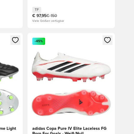
TF
€ 97,95
€ 150
Viele Größen verfügbar
den oder Registrieren als Mitglied
Öffnet ein Fenster zum Anmelden oder Registriere
-45%
me Light
adidas Copa Pure IV Elite Laceless FG
Born For Goals - Weiß/Null