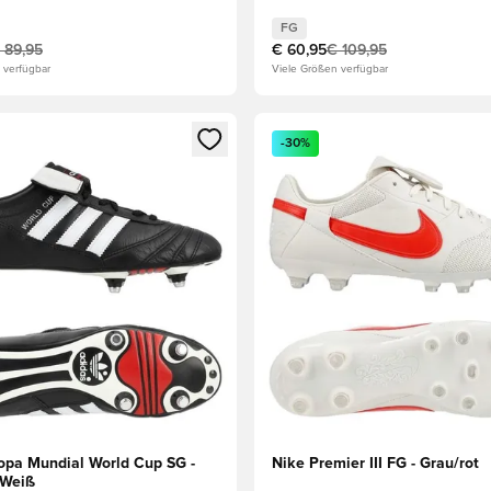
FG
 89,95
€ 60,95
€ 109,95
 verfügbar
Viele Größen verfügbar
s Mitglied
n Fenster zum Anmelden oder Registrieren als Mitglied
Öffnet ein Fenster zum Anmel
-30%
opa Mundial World Cup SG -
Nike Premier III FG - Grau/rot
/Weiß