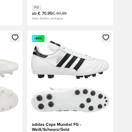
FG
ab
€ 70,95
€ 94,99
Viele Größen verfügbar
den oder Registrieren als Mitglied
Öffnet ein Fenster zum Anmelden oder Registriere
-40%
adidas Copa Mundial FG -
Weiß/Schwarz/Gold