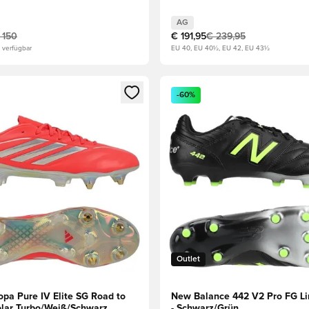
AG
 150
€ 191,95
€ 239,95
 verfügbar
EU 40, EU 40½, EU 42, EU 43½
s Mitglied
n Fenster zum Anmelden oder Registrieren als Mitglied
Öffnet ein Fenster zum Anmel
-60%
Outlet
opa Pure IV Elite SG Road to
New Balance 442 V2 Pro FG Li
Solar Turbo/Weiß/Schwarz
- Schwarz/Grün