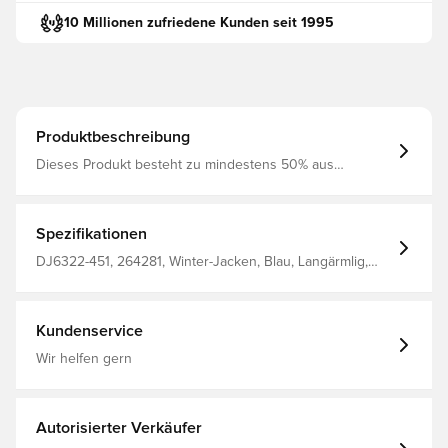
10 Millionen zufriedene Kunden seit 1995
Produktbeschreibung
Dieses Produkt besteht zu mindestens 50% aus
recycelten Polyesterfasern Die Nike Therma-Fit-
Technologie hilft dabei, die natürliche Wärme deines
Körpers zu kontrollieren, sodass du bei kaltem Wetter
warm bleibst Die leichte synthetische Füllung speichert
Spezifikationen
die Wärme, ohne dich zu beschweren 100% Polyester
DJ6322-451, 264281, Winter-Jacken, Blau, Langärmlig,
Damen, Nike, Nike Academy, Erwachsene, This Product Is
Made With At Least 50% Recycled Polyester Fibers
Kundenservice
Wir helfen gern
Autorisierter Verkäufer