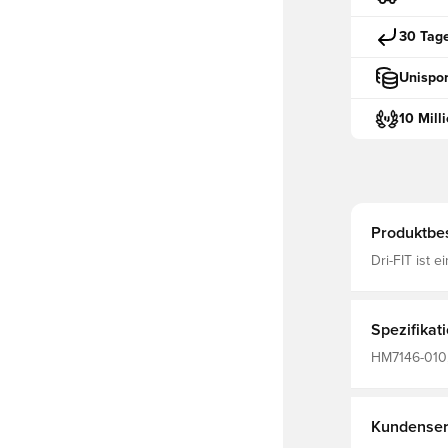
30 Tag
Unispor
10 Mill
Produktbe
Dri-FIT ist 
Material, da
jederzeit tr
Rippbund an 
Spezifikat
HM7146-010,
Fußballshort
Polyester F
Kundenser