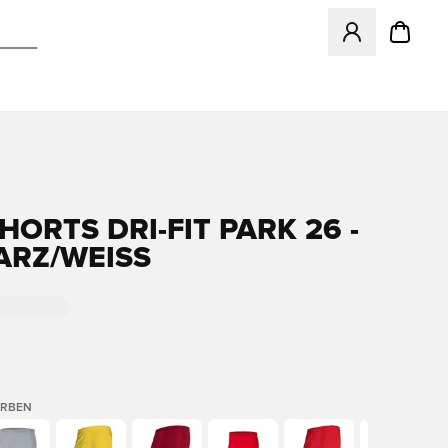
Öffnet ein Fenst
HORTS DRI-FIT PARK 26 -
RZ/WEISS
ARBEN