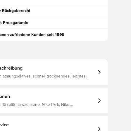
e Rückgaberecht
t Preisgarantie
ionen zufriedene Kunden seit 1995
schreibung
ein atmungsaktives, schnell trocknendes, leichtes
s Feuchtigkeit vom Körper wegleitet, sodass du
ocken, bequem und konzentriert bleibst Elastischer
der Taille, der für die bestmögliche Passform
geschnürt werden kann Hergestellt aus 100% Polyester.
ionen
 437588, Erwachsene, Nike Park, Nike,
s, Kurz, This Product Is Made With 100% Recycled
ibers, Schwarz, Herren, Ohne Socke
vice