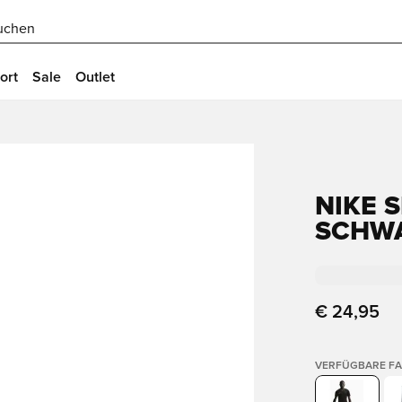
uchen
ort
Sale
Outlet
NIKE S
SCHWA
€ 24,95
VERFÜGBARE F