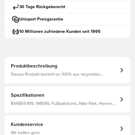
30 Tage Rückgaberecht
Unisport Preisgarantie
10 Millionen zufriedene Kunden seit 1995
Produktbeschreibung
Dieses Produkt besteht zu 100% aus recycelten
Polyesterfasern Dri-Fit Material, welches dich trocken
und bequem hält Elastisches Mesh Material Normale
Passform Aus 100 % Polyester Personalisiere dieses
Produkt mit zwei Buchstaben oder einer Nr.
Spezifikationen
BV6855-819, 198065, Fußballshorts, Nike Park, Herren,
Erwachsene, Kurz, Nike, Orange, This Product Is Made
With 100% Recycled Polyester Fibers
Kundenservice
Wir helfen gern