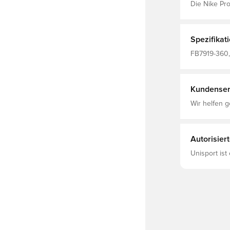
Die Nike Pro
entwickelt,
bist. Dieses
geschmeidige
Intensive Sp
Spezifikat
und hinten 
eingesteckt 
FB7919-360, 
Grün, Herre
Kundenser
Wir helfen g
Autorisier
Unisport ist