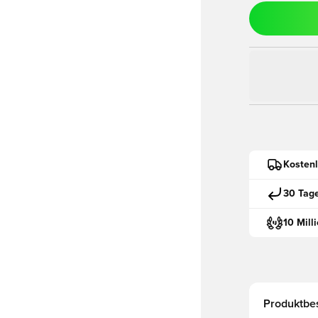
Kostenl
30 Tag
10 Mill
Produktbe