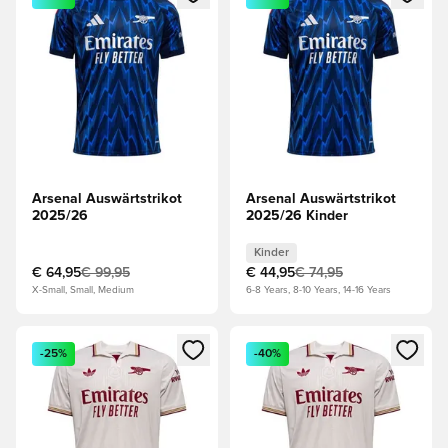
Arsenal Auswärtstrikot
Arsenal Auswärtstrikot
2025/26
2025/26 Kinder
Kinder
€ 64,95
€ 99,95
€ 44,95
€ 74,95
X-Small, Small, Medium
6-8 Years, 8-10 Years, 14-16 Years
Öffnet ein Fenster zum Anmelden oder Registrieren als Mitg
Öffnet ein Fenster zum Anmeld
-25%
-40%