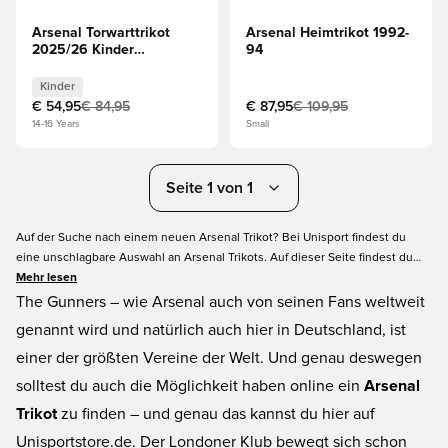
Arsenal Torwarttrikot
Arsenal Heimtrikot 1992-
2025/26 Kinder
94
Langärmlige Oberteile
Kinder
€ 54,95
€ 84,95
€ 87,95
€ 109,95
14-16 Years
Small
Seite 1 von 1
Auf der Suche nach einem neuen Arsenal Trikot? Bei Unisport findest du
eine unschlagbare Auswahl an Arsenal Trikots. Auf dieser Seite findest du
das Arsenal Heimtrikot, Auswärtstrikot und 3. Trikot. Sogar das Torwarttrikot
Mehr lesen
der Gunners ist hier erhältlich. Alle Trikots kannst du dir auch mit dem
The Gunners – wie Arsenal auch von seinen Fans weltweit
Originalen Druck der Premier League bestellen. Egal ob für Kinder oder
genannt wird und natürlich auch hier in Deutschland, ist
Erwachsene, dein neues Arsenal Trikot ist bei Unisport erhältlich.
einer der größten Vereine der Welt. Und genau deswegen
solltest du auch die Möglichkeit haben online ein
Arsenal
Trikot
zu finden – und genau das kannst du hier auf
Unisportstore.de. Der Londoner Klub bewegt sich schon