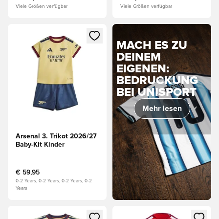
Viele Größen verfügbar
Viele Größen verfügbar
Öffnet ein Fenster zum Anmelden oder Registrieren als Mitg
MACH ES ZU
DEINEM
EIGENEN:
BEDRUCKUNG
BEI UNISPORT
Mehr lesen
Arsenal 3. Trikot 2026/27
Baby-Kit Kinder
€ 59,95
0-2 Years, 0-2 Years, 0-2 Years, 0-2
Years
Öffnet ein Fenster zum Anmelden oder Registrieren als Mitg
Öffnet ein Fenster zum Anmeld