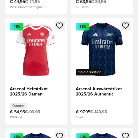
€ 44,95
€ 74,95
€ 63,95
€ 84,95
Viele Größen verfügbar
6-8 Years
Öffnet ein Fenster zum Anmelden oder Registrieren als Mitg
Öffnet ein Fenster zum Anmeld
-45%
-35%
Spieleredition
Arsenal Heimtrikot
Arsenal Auswärtstrikot
2025/26 Damen
2025/26 Authentic
Damen
€ 54,95
€ 99,95
€ 97,95
€ 149,95
XX-Small
Small
Öffnet ein Fenster zum Anmelden oder Registrieren als Mitg
Öffnet ein Fenster zum Anmeld
-35%
-40%