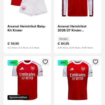
Arsenal Heimtrikot Baby-
Arsenal Heimtrikot
Kit Kinder
2026/27 Kinder
Langärmlige Oberteile
Kinder
€ 59,95
€ 84,95
0-2 Years, 0-2 Years, 0-2 Years
8-10 Years, 12-14 Years, 14-16 Years
Öffnet ein Fenster zum Anmelden oder Registrieren als Mitg
Öffnet ein Fenster zum Anmeld
-30%
-30%
Spieleredition