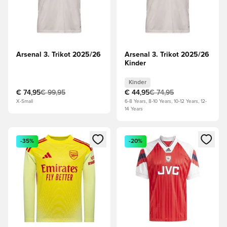
Arsenal 3. Trikot 2025/26
Arsenal 3. Trikot 2025/26
Kinder
Kinder
€ 74,95
€ 99,95
€ 44,95
€ 74,95
X-Small
6-8 Years, 8-10 Years, 10-12 Years, 12-
14 Years
Öffnet ein Fenster zum Anmelden oder Registrieren als Mitg
Öffnet ein Fenster zum Anmeld
-35%
-20%