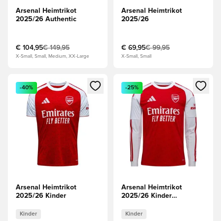
Arsenal Heimtrikot
Arsenal Heimtrikot
2025/26 Authentic
2025/26
€ 104,95
€ 149,95
€ 69,95
€ 99,95
X-Small, Small, Medium, XX-Large
X-Small, Small
Öffnet ein Fenster zum Anmelden oder Registrieren als Mitg
Öffnet ein Fenster zum Anmeld
-40%
-25%
Arsenal Heimtrikot
Arsenal Heimtrikot
2025/26 Kinder
2025/26 Kinder
Langärmlige Oberteile
Kinder
Kinder