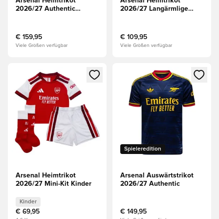
Arsenal Heimtrikot
Arsenal Heimtrikot
2026/27 Authentic
2026/27 Langärmlige
Langärmlige Oberteile
Oberteile
€ 159,95
€ 109,95
Viele Größen verfügbar
Viele Größen verfügbar
Öffnet ein Fenster zum Anmelden oder Registrieren als Mitg
Öffnet ein Fenster zum Anmeld
Spieleredition
Arsenal Heimtrikot
Arsenal Auswärtstrikot
2026/27 Mini-Kit Kinder
2026/27 Authentic
Kinder
€ 69,95
€ 149,95