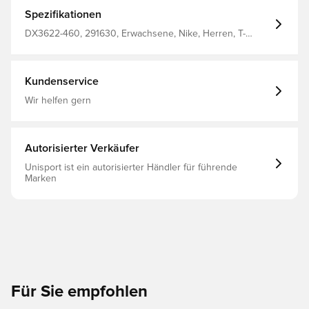
vom Körper wegleitet, um dich trocken, komfortabel und
konzentriert zu halten Gleiches Design wie bei den
Spezifikationen
Spielern zum Aufwärmen Normale Passform Hergestellt
aus 100% Polyester.
DX3622-460, 291630, Erwachsene, Nike, Herren, T-
Shirts, Kurzärmlig, Blau, This Product Is Made With 100%
Recycled Polyester Fibers
Kundenservice
Wir helfen gern
Autorisierter Verkäufer
Unisport ist ein autorisierter Händler für führende
Marken
Für Sie empfohlen