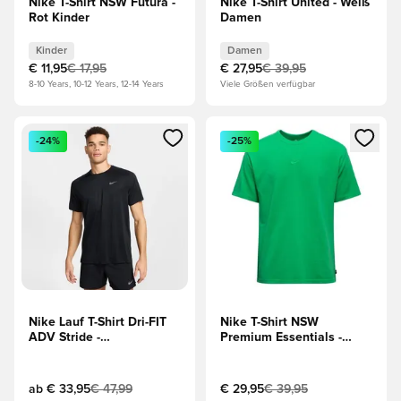
Nike T-Shirt NSW Futura -
Nike T-Shirt United - Weiß
Rot Kinder
Damen
Kinder
Damen
€ 11,95
€ 17,95
€ 27,95
€ 39,95
8-10 Years, 10-12 Years, 12-14 Years
Viele Größen verfügbar
Öffnet ein Fenster zum Anmelden oder Registrieren als Mitg
Öffnet ein Fenster zum Anmeld
-24%
-25%
Nike Lauf T-Shirt Dri-FIT
Nike T-Shirt NSW
ADV Stride -
Premium Essentials -
Schwarz/Silber
Green Shock
ab
€ 33,95
€ 47,99
€ 29,95
€ 39,95