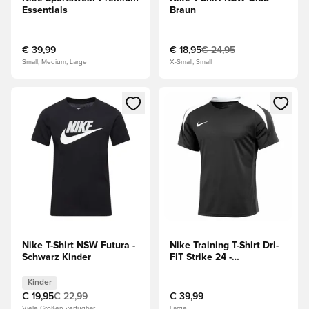
Essentials
Braun
€ 39,99
€ 18,95
€ 24,95
Small, Medium, Large
X-Small, Small
Öffnet ein Fenster zum Anmelden oder Registrieren als Mitg
Öffnet ein Fenster zum Anmeld
Nike T-Shirt NSW Futura -
Nike Training T-Shirt Dri-
Schwarz Kinder
FIT Strike 24 -
Schwarz/Weiß
Kinder
€ 19,95
€ 22,99
€ 39,99
Viele Größen verfügbar
Large