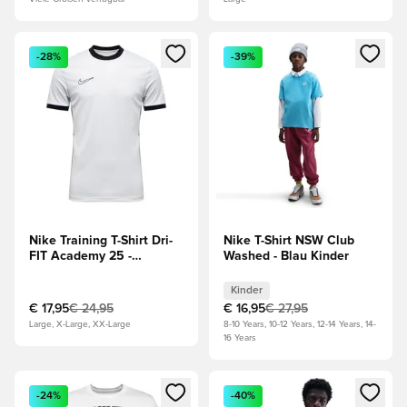
Öffnet ein Fenster zum Anmelden oder Registrieren als Mitg
Öffnet ein Fenster zum Anmeld
-28%
-39%
Nike Training T-Shirt Dri-
Nike T-Shirt NSW Club
FIT Academy 25 -
Washed - Blau Kinder
Weiß/Schwarz/Grau
Kinder
€ 17,95
€ 24,95
€ 16,95
€ 27,95
Large, X-Large, XX-Large
8-10 Years, 10-12 Years, 12-14 Years, 14-
16 Years
Öffnet ein Fenster zum Anmelden oder Registrieren als Mitg
Öffnet ein Fenster zum Anmeld
-24%
-40%