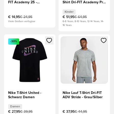
FIT Academy 25 -
Shirt Dri-FIT Academy Pro
Blau/Navy/Weiß
Spielvorbereitung WM
2026 - Schwarz Kinder
Kinder
€ 14,95
€ 24,95
€ 51,95
€ 64,95
Viele Größen verfügbar
6-8 Years, 8-10 Years, 12-14 Years, 14-
16 Years
Öffnet ein Fenster zum Anmelden oder Registrieren als Mitg
Öffnet ein Fenster zum Anmeld
-30%
Nike T-Shirt United -
Nike Lauf T-Shirt Dri-FIT
Schwarz Damen
ADV Stride - Grau/Silber
Damen
€ 27,95
€ 39,95
€ 37,95
€ 44,95