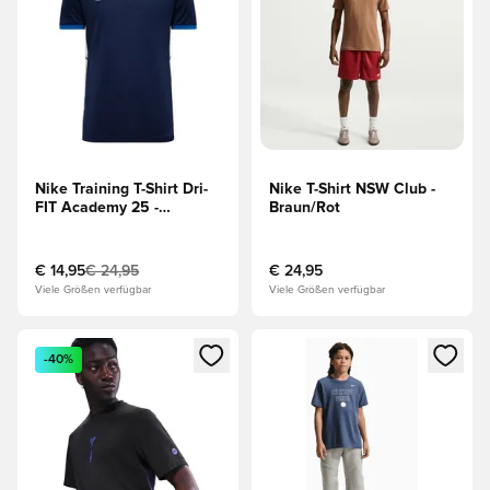
Nike Training T-Shirt Dri-
Nike T-Shirt NSW Club -
FIT Academy 25 -
Braun/Rot
Navy/Blau/Weiß
€ 14,95
€ 24,95
€ 24,95
Viele Größen verfügbar
Viele Größen verfügbar
Öffnet ein Fenster zum Anmelden oder Registrieren als Mitg
Öffnet ein Fenster zum Anmeld
-40%