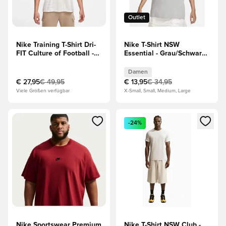
Outlet
Nike Training T-Shirt Dri-
Nike T-Shirt NSW
FIT Culture of Football -
Essential - Grau/Schwarz
Weiß/Gold
Damen
Damen
€ 27,95
€ 49,95
€ 13,95
€ 34,95
Viele Größen verfügbar
X-Small, Small, Medium, Large
Öffnet ein Fenster zum Anmelden oder Registrieren als Mitg
Öffnet ein Fenster zum Anmeld
-24%
Nike Sportswear Premium
Nike T-Shirt NSW Club -