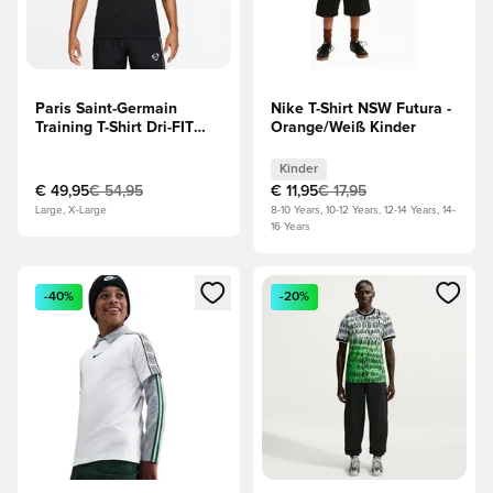
Paris Saint-Germain
Nike T-Shirt NSW Futura -
Training T-Shirt Dri-FIT
Orange/Weiß Kinder
Strike - Schwarz/Blau/Rot
Kinder
€ 49,95
€ 54,95
€ 11,95
€ 17,95
Large, X-Large
8-10 Years, 10-12 Years, 12-14 Years, 14-
16 Years
Öffnet ein Fenster zum Anmelden oder Registrieren als Mitg
Öffnet ein Fenster zum Anmeld
-40%
-20%