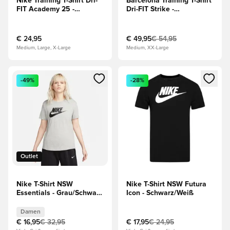
Nike Training T-Shirt Dri-
Barcelona Training T-Shirt
FIT Academy 25 -
Dri-FIT Strike -
Grau/Schwarz/Weiß
Rot/Blau/Gelb
€ 24,95
€ 49,95
€ 54,95
Medium, Large, X-Large
Medium, XX-Large
Öffnet ein Fenster zum Anmelden oder Registrieren als Mitg
Öffnet ein Fenster zum Anmeld
-49%
-28%
Outlet
Nike T-Shirt NSW
Nike T-Shirt NSW Futura
Essentials - Grau/Schwarz
Icon - Schwarz/Weiß
Damen
Damen
€ 16,95
€ 32,95
€ 17,95
€ 24,95