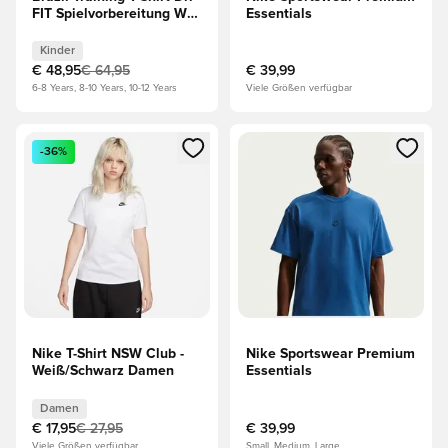
FIT Spielvorbereitung WM
Essentials
2026 - Grün/Blau Kinder
Kinder
€ 48,95
€ 64,95
€ 39,99
6-8 Years, 8-10 Years, 10-12 Years
Viele Größen verfügbar
Öffnet ein Fenster zum Anmelden oder Registrieren als Mitg
Öffnet ein Fenster zum Anmeld
-36%
Nike T-Shirt NSW Club -
Nike Sportswear Premium
Weiß/Schwarz Damen
Essentials
Damen
€ 17,95
€ 27,95
€ 39,99
Viele Größen verfügbar
Small, Medium, Large