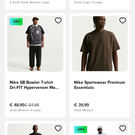
X-Small, Small, Medium, Large
Small, Large, X-Large
Öffnet ein Fenster zum Anmelden oder Registrieren als Mitg
Öffnet ein Fenster zum Anmeld
-25%
Nike SB Bowler T-shirt
Nike Sportswear Premium
Dri-FIT Hypervenom Mad
Essentials
90 - Schwarz/Weiß
LIMITED EDITION
€ 48,95
€ 64,95
€ 39,99
Small, Medium, X-Large
Small, Medium
Öffnet ein Fenster zum Anmelden oder Registrieren als Mitg
Öffnet ein Fenster zum Anmeld
-24%