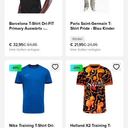
Barcelona T-Shirt Dri-FIT
Paris Saint-Germain T-
Primary Auswärts -
Shirt Pride - Blau Kinder
Schwarz/Lila
Kinder
€ 32,95
€ 54,95
€ 21,95
€ 24,95
Viele Größen verfügbar
Viele Größen verfügbar
Öffnet ein Fenster zum Anmelden oder Registrieren als Mitg
Öffnet ein Fenster zum Anmeld
-40%
-20%
Nike Training T-Shirt Dri-
Holland X2 Training T-