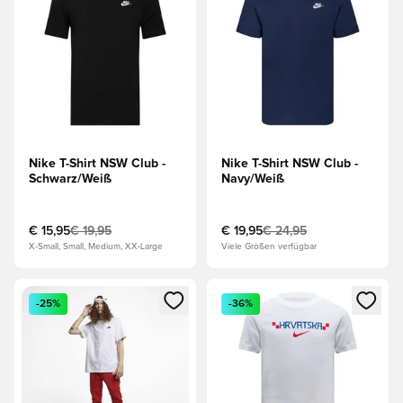
Nike T-Shirt NSW Club -
Nike T-Shirt NSW Club -
Schwarz/Weiß
Navy/Weiß
€ 15,95
€ 19,95
€ 19,95
€ 24,95
X-Small, Small, Medium, XX-Large
Viele Größen verfügbar
Öffnet ein Fenster zum Anmelden oder Registrieren als Mitg
Öffnet ein Fenster zum Anmeld
-25%
-36%