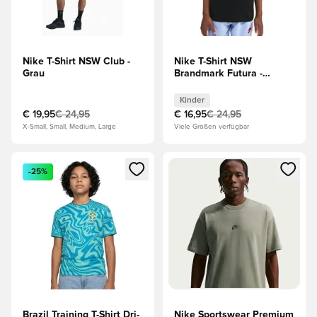
Nike T-Shirt NSW Club -
Nike T-Shirt NSW
Grau
Brandmark Futura -
Schwarz Kinder
Kinder
€ 19,95
€ 24,95
€ 16,95
€ 24,95
X-Small, Small, Medium, Large
Viele Größen verfügbar
Öffnet ein Fenster zum Anmelden oder Registrieren als Mitg
Öffnet ein Fenster zum Anmeld
-25%
Brazil Training T-Shirt Dri-
Nike Sportswear Premium