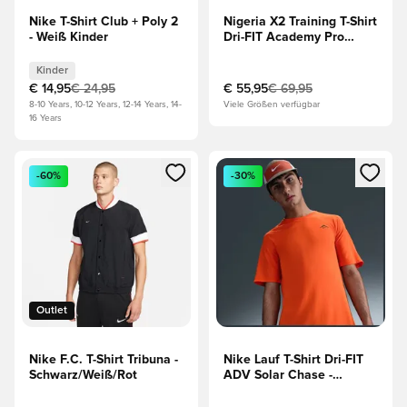
Nike T-Shirt Club + Poly 2
Nigeria X2 Training T-Shirt
- Weiß Kinder
Dri-FIT Academy Pro
Spielvorbereitung -
Grün/Weiß/Schwarz
Kinder
€ 14,95
€ 24,95
€ 55,95
€ 69,95
8-10 Years, 10-12 Years, 12-14 Years, 14-
Viele Größen verfügbar
16 Years
Öffnet ein Fenster zum Anmelden oder Registrieren als Mitg
Öffnet ein Fenster zum Anmeld
-60%
-30%
Outlet
Nike F.C. T-Shirt Tribuna -
Nike Lauf T-Shirt Dri-FIT
Schwarz/Weiß/Rot
ADV Solar Chase -
Orange/Schwarz