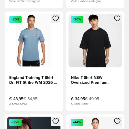
Viele Größen verfügbar
Viele Größen verfügbar
Öffnet ein Fenster zum Anmelden oder Registrieren als Mitg
Öffnet ein Fenster zum Anmeld
-20%
-30%
England Training T-Shirt
Nike T-Shirt NSW
Dri-FIT Strike WM 2026 -
Oversized Premium
Blau/Navy/Weiß
Essentials - Schwarz
€ 43,95
€ 54,95
€ 34,95
€ 49,95
X-Small, Small
X-Small, Small
Öffnet ein Fenster zum Anmelden oder Registrieren als Mitg
Öffnet ein Fenster zum Anmeld
-35%
-44%