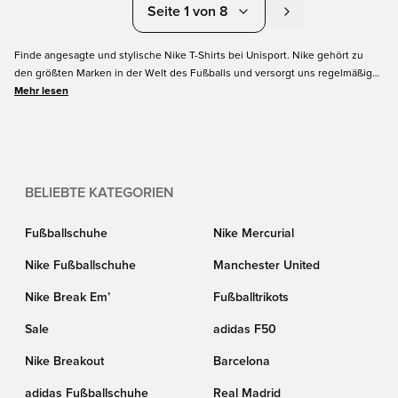
Seite 1 von 8
Finde angesagte und stylische Nike T-Shirts bei Unisport. Nike gehört zu
den größten Marken in der Welt des Fußballs und versorgt uns regelmäßig
mit coolen T-Shirts. Hier auf dieser Seite findest du Nike T-Shirts für die
Mehr lesen
Freizeit, T-Shirts für das Training oder T-Shirts von Nike für den Fußball. Dein
neues Nike T-Shirt für Herren, Damen und Kinder bekommst du hier bei
Unisport.
BELIEBTE KATEGORIEN
Fußballschuhe
Nike Mercurial
Nike Fußballschuhe
Manchester United
Nike Break Em’
Fußballtrikots
Sale
adidas F50
Nike Breakout
Barcelona
adidas Fußballschuhe
Real Madrid