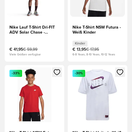
Nike Lauf T-Shirt Dri-FIT
Nike T-Shirt NSW Futura -
ADV Solar Chase -
Weiß Kinder
Gelb/Schwarz
Kinder
€ 41,95
€ 59,99
€ 13,95
€ 17,95
Viele Größen verfügbar
6-8 Years, 8-10 Years, 10-12 Years
Öffnet ein Fenster zum Anmelden oder Registrieren als Mitg
Öffnet ein Fenster zum Anmeld
-33%
-30%