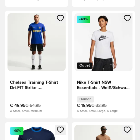
Öffnet ein Fenster zum Anmelden oder Registrieren als Mitg
Öffnet ein Fenster zum Anmeld
-49%
Outlet
Chelsea Training T-Shirt
Nike T-Shirt NSW
Dri-FIT Strike -
Essentials - Weiß/Schwarz
Blau/Gelb/Weiß
Damen
Damen
€ 46,95
€ 54,95
€ 16,95
€ 32,95
X-Small, Small, Medium
X-Small, Small, Large, X-Large
Öffnet ein Fenster zum Anmelden oder Registrieren als Mitg
Öffnet ein Fenster zum Anmeld
-40%