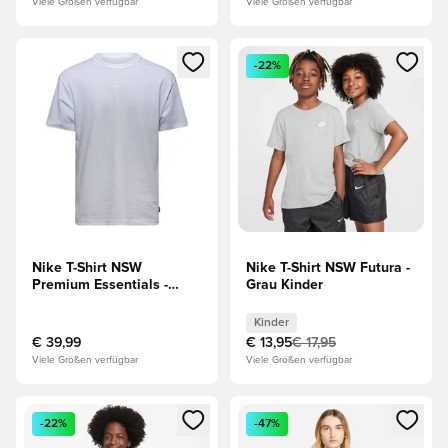
Viele Größen verfügbar
Viele Größen verfügbar
Öffnet ein Fenster zum Anmelden oder Registrieren als Mitg
Öffnet ein Fenster zum Anmeld
-22%
Nike T-Shirt NSW
Nike T-Shirt NSW Futura -
Premium Essentials -
Grau Kinder
Weiß
Kinder
€ 39,99
€ 13,95
€ 17,95
Viele Größen verfügbar
Viele Größen verfügbar
Öffnet ein Fenster zum Anmelden oder Registrieren als Mitg
Öffnet ein Fenster zum Anmeld
-22%
-47%