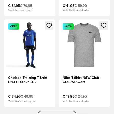
€ 31,95
€ 79,95
€ 41,95
€ 59,99
Small, Medium, Large
Viele Größen verfügbar
Öffnet ein Fenster zum Anmelden oder Registrieren als Mitg
Öffnet ein Fenster zum Anmeld
-30%
-20%
Chelsea Training T-Shirt
Nike T-Shirt NSW Club -
Dri-FIT Strike 3. -
Grau/Schwarz
Blau/Grau
€ 34,95
€ 49,95
€ 19,95
€ 24,95
Viele Größen verfügbar
Viele Größen verfügbar