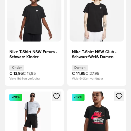
Nike T-Shirt NSW Futura -
Nike T-Shirt NSW Club -
Schwarz Kinder
Schwarz/Weiß Damen
Kinder
Damen
€ 13,95
€ 17,95
€ 14,95
€ 27,95
Viele Größen verfügbar
Viele Größen verfügbar
Öffnet ein Fenster zum Anmelden oder Registrieren als Mitg
Öffnet ein Fenster zum Anmeld
-20%
-32%