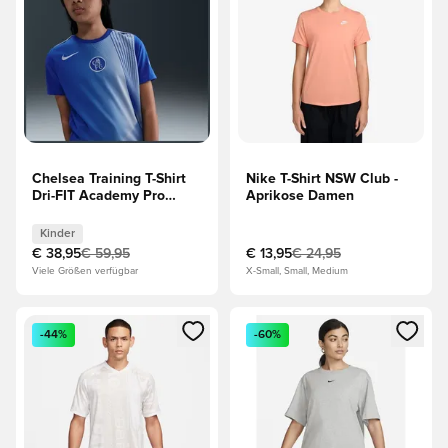
Chelsea Training T-Shirt
Nike T-Shirt NSW Club -
Dri-FIT Academy Pro
Aprikose Damen
Spielvorbereitung 3. -
Blau/Grau Kinder
Kinder
€ 38,95
€ 59,95
€ 13,95
€ 24,95
Viele Größen verfügbar
X-Small, Small, Medium
Öffnet ein Fenster zum Anmelden oder Registrieren als Mitg
Öffnet ein Fenster zum Anmeld
-44%
-60%