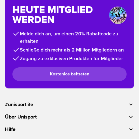
HEUTE MITGLIED
WERDEN
Melde dich an, um einen 20% Rabattcode zu
erhalten
Schließe dich mehr als 2 Million Mitgliedern an
Zugang zu exklusiven Produkten für Mitglieder
Kostenlos beitreten
#unisportlife
Über Unisport
Hilfe