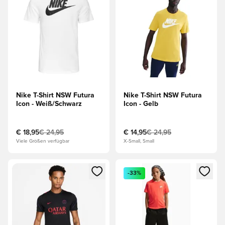
Nike T-Shirt NSW Futura
Nike T-Shirt NSW Futura
Icon - Weiß/Schwarz
Icon - Gelb
€ 18,95
€ 24,95
€ 14,95
€ 24,95
Viele Größen verfügbar
X-Small, Small
Öffnet ein Fenster zum Anmelden oder Registrieren als Mitg
Öffnet ein Fenster zum Anmeld
-33%