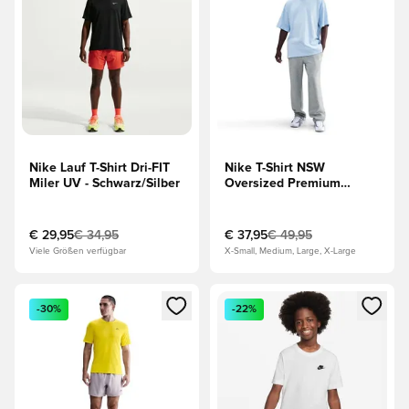
Nike Lauf T-Shirt Dri-FIT
Nike T-Shirt NSW
Miler UV - Schwarz/Silber
Oversized Premium
Essentials - Celestine
Blau
€ 29,95
€ 34,95
€ 37,95
€ 49,95
Viele Größen verfügbar
X-Small, Medium, Large, X-Large
Öffnet ein Fenster zum Anmelden oder Registrieren als Mitg
Öffnet ein Fenster zum Anmeld
-30%
-22%