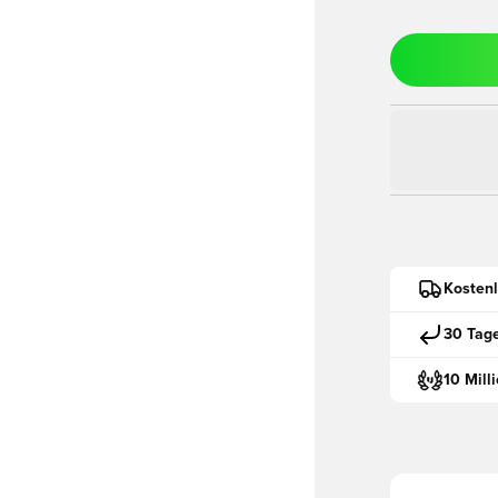
Kostenl
30 Tag
10 Mill