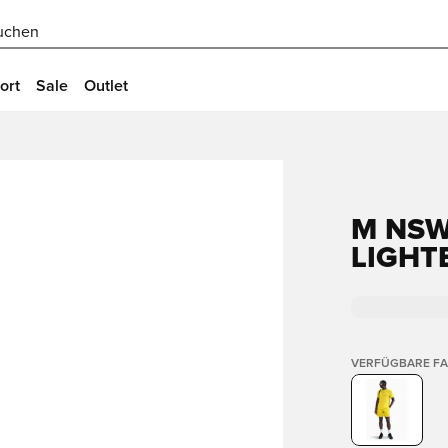
uchen
ort
Sale
Outlet
M NSW
LIGHT
VERFÜGBARE F