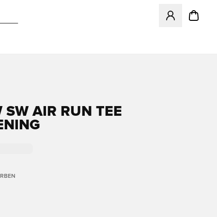
Öffnet ein Fenst
 SW AIR RUN TEE
ENING
ARBEN