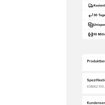
Kostenl
30 Tag
Unispor
10 Mill
Produktbe
Spezifikat
IO8662-100, 
Kurzärmlig
Kundenser