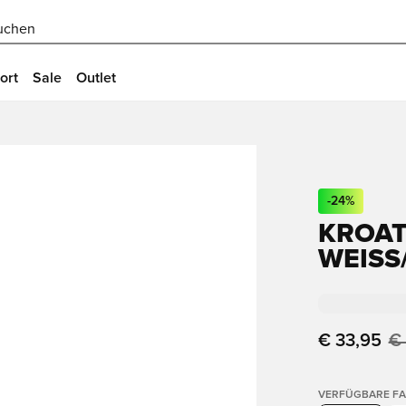
uchen
ort
Sale
Outlet
-
24
%
KROAT
WEISS/
€ 33,95
€
VERFÜGBARE F