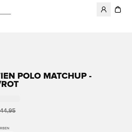
Öffnet ein Fenst
IEN POLO MATCHUP -
ROT
 44,95
ARBEN