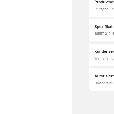
Produktbe
Stützend und
Air Max Fami
digitalen Wel
Zukunft gema
und ein Max
Spezifikat
ganzen Tag 
II6557-012, 
Kundenser
Wir helfen g
Autorisier
Unisport ist