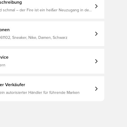
schreibung
 schmal – der Fire ist ein heißer Neuzugang in der
lie. Inspiriert von diversen Feldsportarten und der
t verleiht er dir einen stylishen Look, der für die
cht wurde. Kunstleder sorgt für Strapazierfähigkeit
 Air-Element für bequeme Dämpfung, die du den
ionen
über spürst.
461102, Sneaker, Nike, Damen, Schwarz
vice
ern
ter Verkäufer
 ein autorisierter Händler für führende Marken