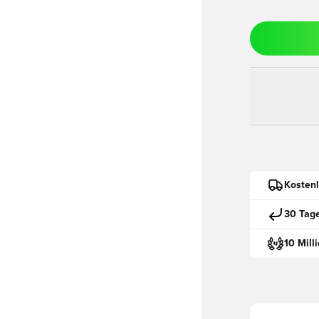
Kostenl
30 Tag
10 Mill