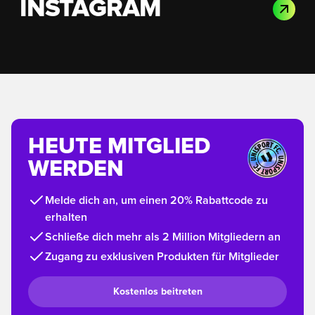
INSTAGRAM
HEUTE MITGLIED
WERDEN
Melde dich an, um einen 20% Rabattcode zu
erhalten
Schließe dich mehr als 2 Million Mitgliedern an
Zugang zu exklusiven Produkten für Mitglieder
Kostenlos beitreten