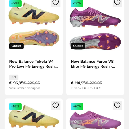
Öffnet ein Fenster zum Anmelden oder Registrieren als Mitg
Öffnet ein Fenster zum Anmeld
-58%
-50%
Outlet
Outlet
New Balance Tekela V4
New Balance Furon V8
Pro Low FG Energy Rush -
Elite FG Energy Rush -
Pergament/Schwarz/Orange
Lila/Silber/Orange
FG
€ 96,95
€ 229,95
€ 114,95
€ 229,95
Viele Größen verfügbar
EU 37½, EU 38½, EU 40
Öffnet ein Fenster zum Anmelden oder Registrieren als Mitg
Öffnet ein Fenster zum Anmeld
-62%
-60%