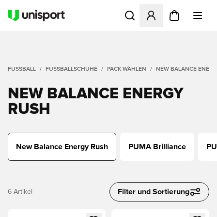
Öffnet ein Fenster zum Anme
FUSSBALL
FUSSBALLSCHUHE
PACK WÄHLEN
NEW BALANCE ENER
NEW BALANCE ENERGY
RUSH
New Balance Energy Rush
PUMA Brilliance
PU
Filter und Sortierung
6
Artikel