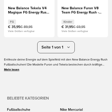
New Balance Tekela V4
New Balance Furon V8
Magique FG Energy Rush -
Team FG Energy Rush -
Pergament/Schwarz/Orange
Lila/Silber/Orange Kinder
FG
Kinder
€ 35,95
€ 89,95
€ 31,95
€ 69,95
Viele Größen verfügbar
Viele Größen verfügbar
Seite 1 von 1
Entfessle deine Energie auf dem Spielfeld mit den New Balance Energy Rush
Fußballschuhen! Die Modelle Furon und Tekela bestechen durch kräftige
Farben und modernste Technologie für ultimative Geschwindigkeit und
Mehr lesen
Kontrolle. Wähle den Furon für explosive Angriffe oder den Tekela für
kreative Präzision. Steigere dein Spiel mit einem Stil, der Aufmerksamkeit
erregt.
BELIEBTE KATEGORIEN
Fußballschuhe
Nike Mercurial