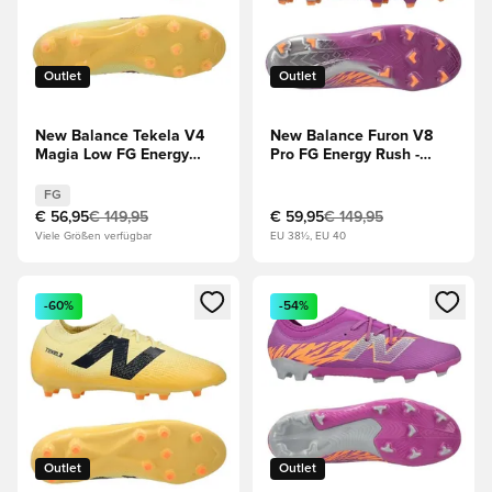
Outlet
Outlet
New Balance Tekela V4
New Balance Furon V8
Magia Low FG Energy
Pro FG Energy Rush -
Rush -
Lila/Silber/Orange
Pergament/Schwarz/Orange
FG
€ 56,95
€ 149,95
€ 59,95
€ 149,95
Viele Größen verfügbar
EU 38½, EU 40
Öffnet ein Fenster zum Anmelden oder Registrieren als Mitg
Öffnet ein Fenster zum Anmeld
-60%
-54%
Outlet
Outlet