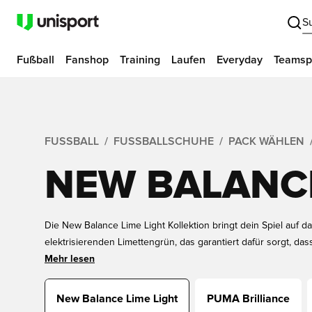
S
Fußball
Fanshop
Training
Laufen
Everyday
Teamsp
FUSSBALL
FUSSBALLSCHUHE
PACK WÄHLEN
NEW BALANCE
Die New Balance Lime Light Kollektion bringt dein Spiel auf d
elektrisierenden Limettengrün, das garantiert dafür sorgt, dass
Dieses dynamische Set umfasst die Modelle Furon, Tekela und 
Mehr lesen
entwickelt wurden. Egal, ob du Geschwindigkeit, Kontrolle ode
Technik suchst, das Lime Light Set bietet alles, was du brauchs
New Balance Lime Light
PUMA Brilliance