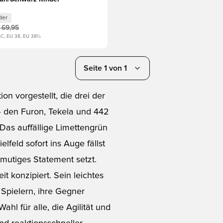
der
 69,95
½C, EU 38, EU 38½
Seite 1 von 1
n vorgestellt, die drei der
– den Furon, Tekela und 442
. Das auffällige Limettengrün
elfeld sofort ins Auge fällst
 mutiges Statement setzt.
t konzipiert. Sein leichtes
Spielern, ihre Gegner
hl für alle, die Agilität und