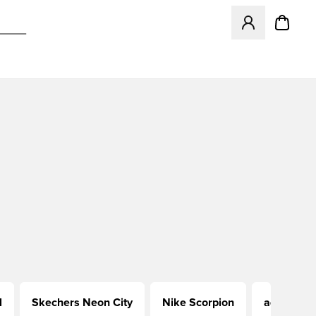
Öffnet ein Fenst
l
Skechers Neon City
Nike Scorpion
adidas Ch