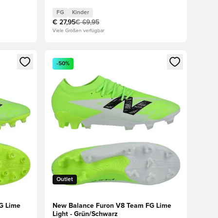
FG
Kinder
€ 27,95
€ 69,95
Viele Größen verfügbar
den oder Registrieren als Mitglied
Öffnet ein Fenster zum Anmelden oder Registriere
-50%
Outlet
G Lime
New Balance Furon V8 Team FG Lime
Light - Grün/Schwarz