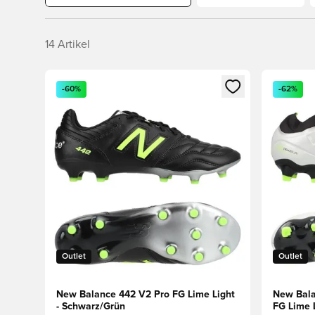
14
Artikel
Öffnet ein Fenster zum Anmelden oder Registrieren al
Öffnet ei
-60%
-62%
Outlet
Outlet
New Balance 442 V2 Pro FG Lime Light
New Bala
- Schwarz/Grün
FG Lime 