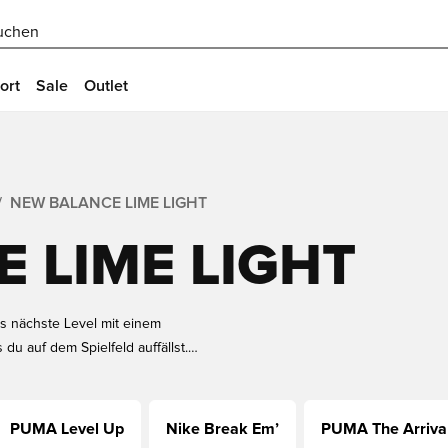
uchen
ort
Sale
Outlet
NEW BALANCE LIME LIGHT
 LIME LIGHT
as nächste Level mit einem
 du auf dem Spielfeld auffällst.
442, die alle für Spitzenleistung
r klassischen Stil mit moderner
t!
PUMA Level Up
Nike Break Em’
PUMA The Arriva