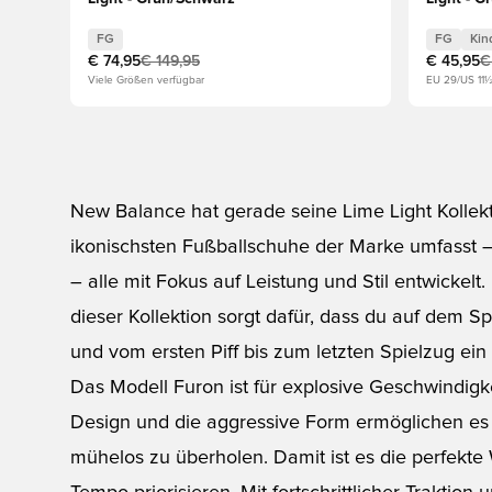
FG
FG
Kin
€ 74,95
€ 149,95
€ 45,95
€
Viele Größen verfügbar
EU 29/US 11
New Balance hat gerade seine Lime Light Kollektio
ikonischsten Fußballschuhe der Marke umfasst 
– alle mit Fokus auf Leistung und Stil entwickelt
dieser Kollektion sorgt dafür, dass du auf dem Spi
und vom ersten Piff bis zum letzten Spielzug ein
Das Modell Furon ist für explosive Geschwindigkei
Design und die aggressive Form ermöglichen es 
mühelos zu überholen. Damit ist es die perfekte Wa