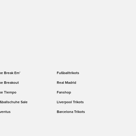
ke Break Em’
Fußballtrikots
ke Breakout
Real Madrid
ke Tiempo
Fanshop
ßballschuhe Sale
Liverpool Trikots
ventus
Barcelona Trikots