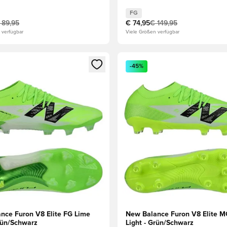
FG
 89,95
€ 74,95
€ 149,95
 verfügbar
Viele Größen verfügbar
s Mitglied
n Fenster zum Anmelden oder Registrieren als Mitglied
Öffnet ein Fenster zum Anmel
-45%
nce Furon V8 Elite FG Lime
New Balance Furon V8 Elite M
Grün/Schwarz
Light - Grün/Schwarz