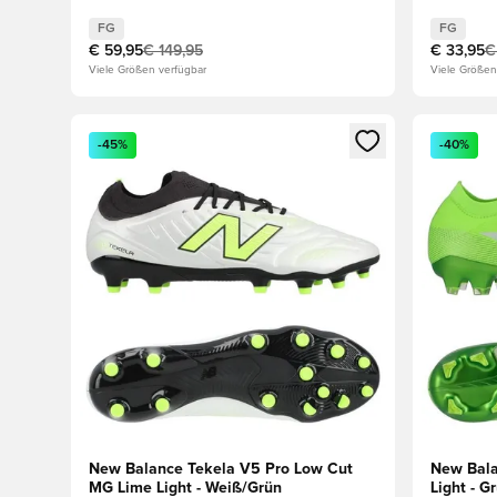
FG
FG
€ 59,95
€ 149,95
€ 33,95
€
Viele Größen verfügbar
Viele Größen
Öffnet ein Fenster zum Anmelden oder Registrieren al
Öffnet ei
-45%
-40%
New Balance Tekela V5 Pro Low Cut
New Bala
MG Lime Light - Weiß/Grün
Light - 