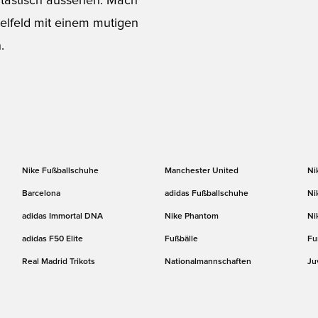
ntastisch aussehen. Mach
ielfeld mit einem mutigen
.
Nike Fußballschuhe
Manchester United
Ni
Barcelona
adidas Fußballschuhe
Ni
adidas Immortal DNA
Nike Phantom
Ni
adidas F50 Elite
Fußbälle
Fu
Real Madrid Trikots
Nationalmannschaften
Ju