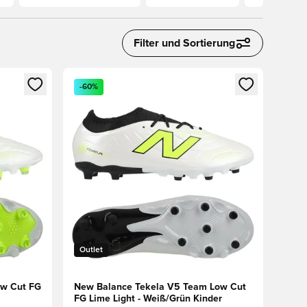
Filter und Sortierung
den oder Registrieren als Mitglied
Öffnet ein Fenster zum Anmelden oder Registriere
-60%
Outlet
ow Cut FG
New Balance Tekela V5 Team Low Cut
FG Lime Light - Weiß/Grün Kinder