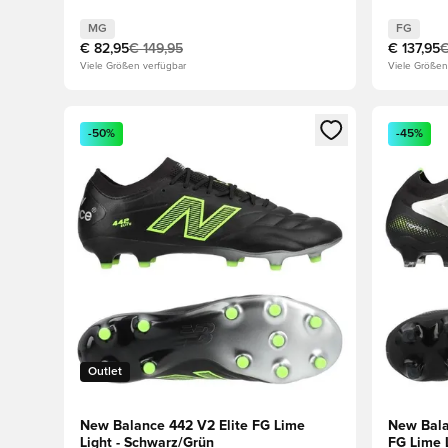
MG
FG
€ 82,95
€ 149,95
€ 137,95
€
Viele Größen verfügbar
Viele Größen
Öffnet ein Fenster zum Anmelden oder Registrieren al
Öffnet ei
-50%
-45%
Outlet
New Balance 442 V2 Elite FG Lime
New Bala
Light - Schwarz/Grün
FG Lime 