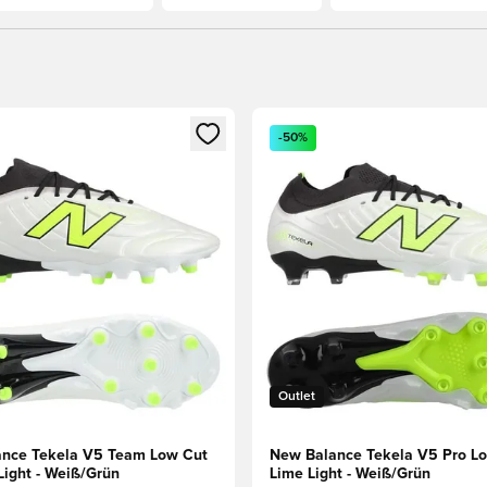
s Mitglied
n Fenster zum Anmelden oder Registrieren als Mitglied
Öffnet ein Fenster zum Anmel
-50%
Outlet
nce Tekela V5 Team Low Cut
New Balance Tekela V5 Pro L
Light - Weiß/Grün
Lime Light - Weiß/Grün