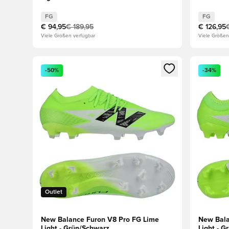
FG
FG
€ 94,95
€ 189,95
€ 126,95
Viele Größen verfügbar
Viele Größen
Öffnet ein Fenster zum Anmelden oder Registrieren al
Öffnet ei
-50%
-34%
Outlet
New Balance Furon V8 Pro FG Lime
New Bala
Light - Grün/Schwarz
Light - G