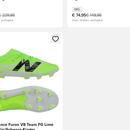
MG
€ 229,95
€ 74,95
€ 149,95
 verfügbar
Viele Größen verfügbar
s Mitglied
n Fenster zum Anmelden oder Registrieren als Mitglied
nce Furon V8 Team FG Lime
rün/Schwarz Kinder