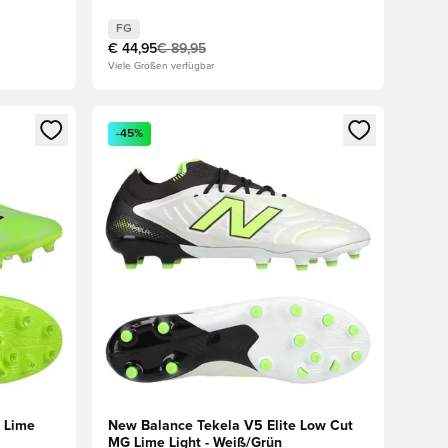
FG
€ 44,95
€ 89,95
Viele Größen verfügbar
den oder Registrieren als Mitglied
Öffnet ein Fenster zum Anmelden oder Registriere
-45%
 Lime
New Balance Tekela V5 Elite Low Cut
MG Lime Light - Weiß/Grün