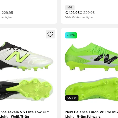
MG
 229,95
€ 126,95
€ 229,95
 verfügbar
Viele Größen verfügbar
s Mitglied
n Fenster zum Anmelden oder Registrieren als Mitglied
Öffnet ein Fenster zum Anmel
-50%
Outlet
nce Tekela V5 Elite Low Cut
New Balance Furon V8 Pro MG
Light - Weiß/Grün
Light - Grün/Schwarz