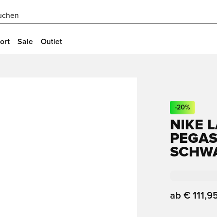
uchen
ort
Sale
Outlet
-
20
%
NIKE 
PEGAS
SCHWA
ab
€ 111,9