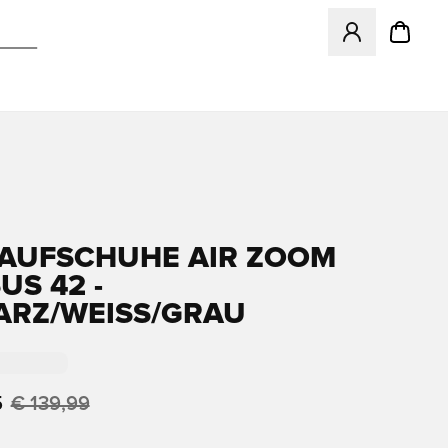
Öffnet ein Fenst
LAUFSCHUHE AIR ZOOM
US 42 -
RZ/WEISS/GRAU
5
€ 139,99