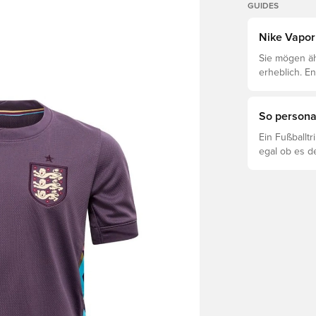
GUIDES
Nike Vapor 
Sie mögen äh
erheblich. E
unterscheidet
So personal
Ein Fußballt
egal ob es d
ist. So funkti