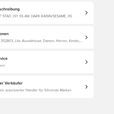
schreibung
F STAD JSY SS AW, DARK RAISIN/SESAME, XS
ionen
352803, Lila, Auswärtsset, Damen, Herren, Kinder,
ltrikots, EM, Fantrikots, 2024/25, Kurzärmlig, 100%
vice
ern
ter Verkäufer
 ein autorisierter Händler für führende Marken