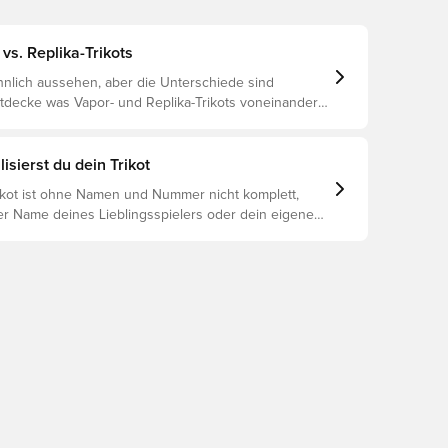
vs. Replika-Trikots
nlich aussehen, aber die Unterschiede sind
ntdecke was Vapor- und Replika-Trikots voneinander
 und welches das richtige für dich ist.
isierst du dein Trikot
rikot ist ohne Namen und Nummer nicht komplett,
er Name deines Lieblingsspielers oder dein eigener
oniert es: