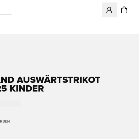
Öffnet ein Fenst
ND AUSWÄRTSTRIKOT
25 KINDER
ARBEN