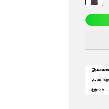
Kostenl
30 Tag
10 Mill