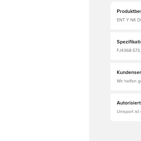
Produktbe
ENT Y NK D
Spezifikat
FJ4368-573, 
Nike, Fußbal
Polyester
Kundenser
Wir helfen g
Autorisier
Unisport ist