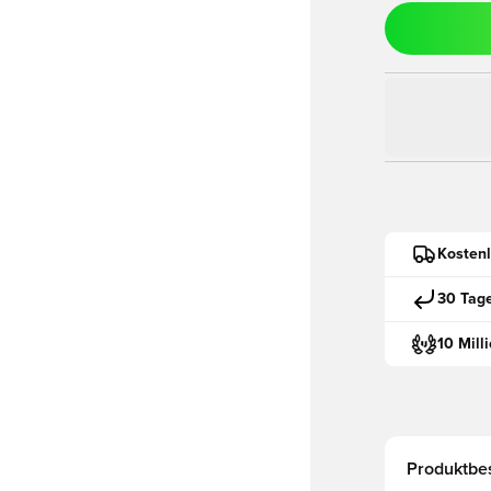
Kostenl
30 Tag
10 Mill
Produktbe