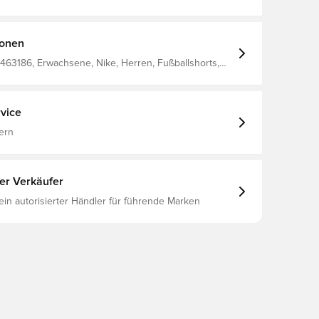
ionen
463186, Erwachsene, Nike, Herren, Fußballshorts,
olyester, Heimset, Weiß, 2026/27
vice
ern
ter Verkäufer
 ein autorisierter Händler für führende Marken