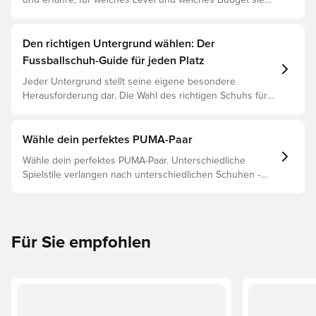
und erfahre, für welches Level und welches Budget sie
geeignet sind.
Den richtigen Untergrund wählen: Der
Fussballschuh-Guide für jeden Platz
Jeder Untergrund stellt seine eigene besondere
Herausforderung dar. Die Wahl des richtigen Schuhs für
den jeweiligen Untergrund ist daher der Schlüssel zu
optimaler Leistung, Verletzungsprophylaxe und
Langlebigkeit des Schuhs. Lies weiter, um
Wähle dein perfektes PUMA-Paar
herauszufinden, welche Schuhe die beste Wahl für die
Wähle dein perfektes PUMA-Paar. Unterschiedliche
verschiedenen Untergründe sind.
Spielstile verlangen nach unterschiedlichen Schuhen -
und PUMAs Silos sind so gebaut, dass sie passen. Lies
weiter, um herauszufinden, ob der PUMA FUTURE, ULTRA
oder KING perfekt zu deinen Bedürfnissen passt.
Für Sie empfohlen