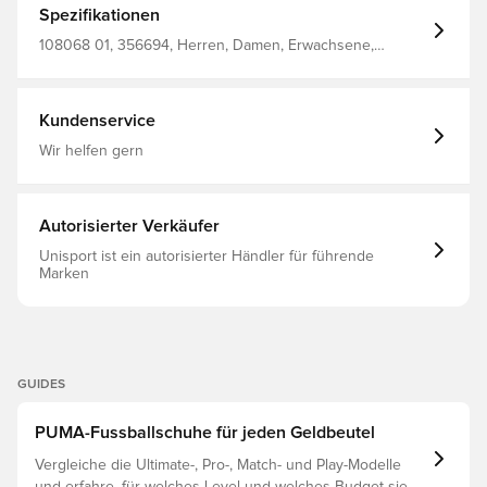
Spezifikationen
108068 01, 356694, Herren, Damen, Erwachsene,
Komfort, King, Synthetik, Ultimate, Naturrasen (FG),
Kunstrasen (AG), Ohne Socke, PUMA, Fußballschuhe, Am
besten, Upper Material: Synthetic; Lining: Synthetic;
Insole: Textile; Outsole: Synthetic, Orange, Pink
Kundenservice
Wir helfen gern
Autorisierter Verkäufer
Unisport ist ein autorisierter Händler für führende
Marken
GUIDES
PUMA-Fussballschuhe für jeden Geldbeutel
Vergleiche die Ultimate-, Pro-, Match- und Play-Modelle