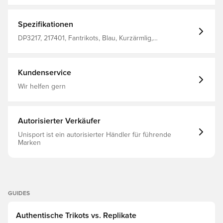
trocken und bequem hält Mit Rundhalsausschnitt
Normale Passform Aus 51 % Polyester und 49 %
recyceltem Polyester
Spezifikationen
DP3217, 217401, Fantrikots, Blau, Kurzärmlig,
Fußballtrikots, Herren, Kinder, adidas, Ohne Socke
Kundenservice
Wir helfen gern
Autorisierter Verkäufer
Unisport ist ein autorisierter Händler für führende
Marken
GUIDES
Authentische Trikots vs. Replikate