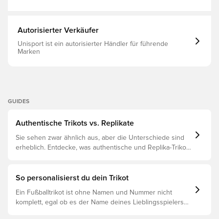
Autorisierter Verkäufer
Unisport ist ein autorisierter Händler für führende
Marken
GUIDES
Authentische Trikots vs. Replikate
Sie sehen zwar ähnlich aus, aber die Unterschiede sind
erheblich. Entdecke, was authentische und Replika-Trikots
voneinander unterscheidet und welches das Richtige für
dich ist.
So personalisierst du dein Trikot
Ein Fußballtrikot ist ohne Namen und Nummer nicht
komplett, egal ob es der Name deines Lieblingsspielers
oder dein eigener ist. So funktioniert es: