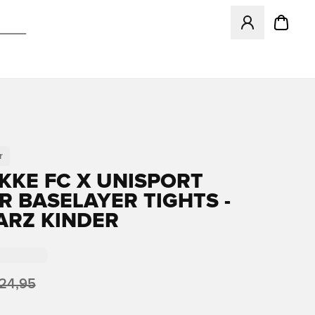
Öffnet ein Fenst
r
KKE FC X UNISPORT
R BASELAYER TIGHTS -
RZ KINDER
24,95