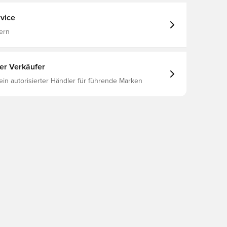
vice
ern
ter Verkäufer
 ein autorisierter Händler für führende Marken