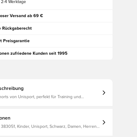
2-4 Werktage
oser Versand ab 69 €
e Rückgaberecht
t Preisgarantie
ionen zufriedene Kunden seit 1995
schreibung
orts von Unisport, perfekt für Training und
as Material hilft, die Temperatur zu regulieren und
 vom Körper weg zu transportieren, um Sie trocken
lastische Bund kann für
ionen
sform gedehnt werden Hergestellt aus 92%
nd 8% Elasthan
 383051, Kinder, Unisport, Schwarz, Damen, Herren,
Lang