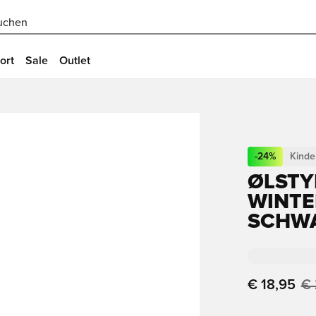
uchen
ort
Sale
Outlet
-
24
%
Kinde
ØLSTY
WINTE
SCHWA
€ 18,95
€ 