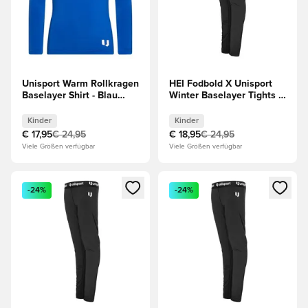
Unisport Warm Rollkragen
HEI Fodbold X Unisport
Baselayer Shirt - Blau
Winter Baselayer Tights -
Kinder
Schwarz Kinder
Kinder
Kinder
€ 17,95
€ 24,95
€ 18,95
€ 24,95
Viele Größen verfügbar
Viele Größen verfügbar
Öffnet ein Fenster zum Anmelden oder Registrieren als Mitg
Öffnet ein Fenster zum Anmeld
-24%
-24%