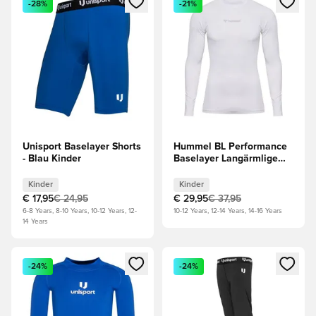
-28%
-21%
Unisport Baselayer Shorts
Hummel BL Performance
- Blau Kinder
Baselayer Langärmlige
Oberteile - Weiß Kinder
Kinder
Kinder
€ 17,95
€ 24,95
€ 29,95
€ 37,95
6-8 Years, 8-10 Years, 10-12 Years, 12-
10-12 Years, 12-14 Years, 14-16 Years
14 Years
Öffnet ein Fenster zum Anmelden oder Registrieren als Mitg
Öffnet ein Fenster zum Anmeld
-24%
-24%