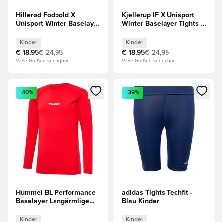
Hillerød Fodbold X
Kjellerup IF X Unisport
Unisport Winter Baselayer
Winter Baselayer Tights -
Tights - Schwarz Kinder
Schwarz Kinder
Kinder
Kinder
€ 18,95
€ 24,95
€ 18,95
€ 24,95
Viele Größen verfügbar
Viele Größen verfügbar
Öffnet ein Fenster zum Anmelden oder Registrieren als Mitg
Öffnet ein Fenster zum Anmeld
-40%
-39%
Hummel BL Performance
adidas Tights Techfit -
Baselayer Langärmlige
Blau Kinder
Oberteile - Rot Kinder
Kinder
Kinder