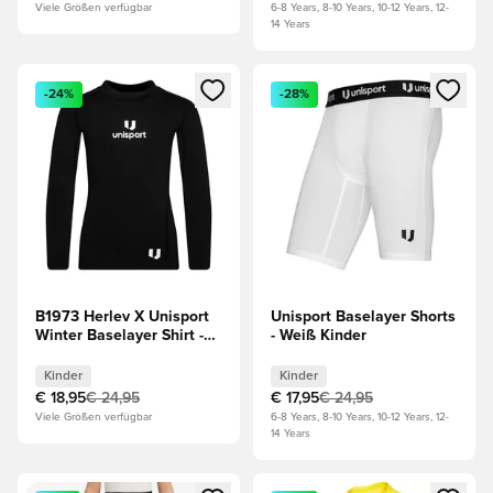
Viele Größen verfügbar
6-8 Years, 8-10 Years, 10-12 Years, 12-
14 Years
Öffnet ein Fenster zum Anmelden oder Registrieren als Mitg
Öffnet ein Fenster zum Anmeld
-24%
-28%
B1973 Herlev X Unisport
Unisport Baselayer Shorts
Winter Baselayer Shirt -
- Weiß Kinder
Schwarz Kinder
Kinder
Kinder
€ 18,95
€ 24,95
€ 17,95
€ 24,95
Viele Größen verfügbar
6-8 Years, 8-10 Years, 10-12 Years, 12-
14 Years