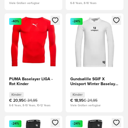
Viele Größen verfügbar
6-8 Years, 8-10 Years
Öffnet ein Fenster zum Anmelden oder Registrieren als Mitg
Öffnet ein Fenster zum Anmeld
-40%
-24%
PUMA Baselayer LIGA -
Gundsølille SGIF X
Rot Kinder
Unisport Winter Baselayer
Shirt - Weiß Kinder
Kinder
Kinder
€ 20,95
€ 34,95
€ 18,95
€ 24,95
6-8 Years, 8-10 Years, 10-12 Years
Viele Größen verfügbar
Öffnet ein Fenster zum Anmelden oder Registrieren als Mitg
Öffnet ein Fenster zum Anmeld
-24%
-24%