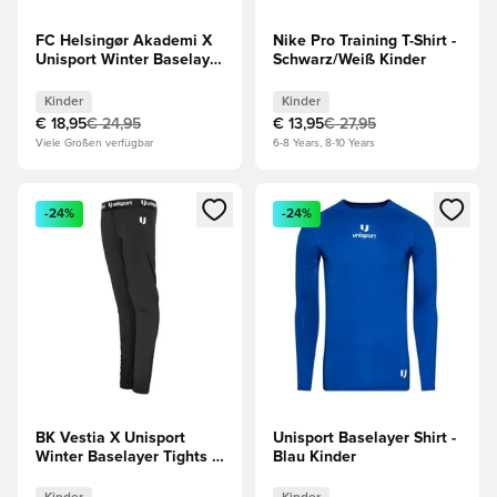
FC Helsingør Akademi X
Nike Pro Training T-Shirt -
Unisport Winter Baselayer
Schwarz/Weiß Kinder
Shirt - Weiß Kinder
Kinder
Kinder
€ 18,95
€ 24,95
€ 13,95
€ 27,95
Viele Größen verfügbar
6-8 Years, 8-10 Years
Öffnet ein Fenster zum Anmelden oder Registrieren als Mitg
Öffnet ein Fenster zum Anmeld
-24%
-24%
BK Vestia X Unisport
Unisport Baselayer Shirt -
Winter Baselayer Tights -
Blau Kinder
Schwarz Kinder