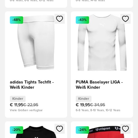
6-8 Years, 6-8 Years, 10-12 Years
6-8 Years, 14-16 Years
Öffnet ein Fenster zum Anmelden oder Registrieren als Mitg
Öffnet ein Fenster zum Anmeld
-48%
-43%
adidas Tights Techfit -
PUMA Baselayer LIGA -
Weiß Kinder
Weiß Kinder
Kinder
Kinder
€ 11,95
€ 22,95
€ 19,95
€ 34,95
Viele Größen verfügbar
6-8 Years, 8-10 Years, 10-12 Years
Öffnet ein Fenster zum Anmelden oder Registrieren als Mitg
Öffnet ein Fenster zum Anmeld
-20%
-24%