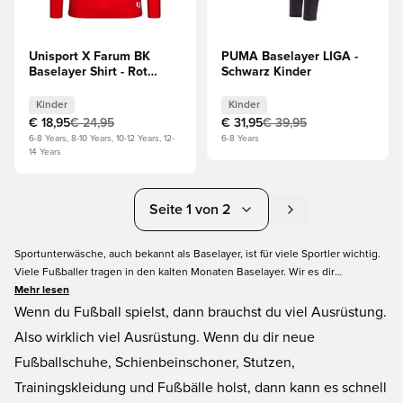
Unisport X Farum BK
PUMA Baselayer LIGA -
Baselayer Shirt - Rot
Schwarz Kinder
Kinder
Kinder
Kinder
€ 18,95
€ 24,95
€ 31,95
€ 39,95
6-8 Years, 8-10 Years, 10-12 Years, 12-
6-8 Years
14 Years
Seite 1 von 2
Sportunterwäsche, auch bekannt als Baselayer, ist für viele Sportler wichtig.
Viele Fußballer tragen in den kalten Monaten Baselayer. Wir es dir
leichtgemacht, wenn du Baselayer in Kindergrößen suchst. Wir haben in
Mehr lesen
unserem Kinder Baselayer Sale eine große Auswahl, damit du zwischen
Wenn du Fußball spielst, dann brauchst du viel Ausrüstung.
verschiedenen Marken, Farben und Größen wählen kannst. Das solltest du
Also wirklich viel Ausrüstung. Wenn du dir neue
dir nicht entgehen lassen.
Fußballschuhe, Schienbeinschoner, Stutzen,
Trainingskleidung und Fußbälle holst, dann kann es schnell