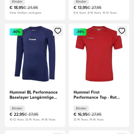
Kinder
Kinder
€ 18,95
€ 24,95
€ 13,95
€ 27,95
Viele Größen verfügbar
6-8 Years, 8-10 Years, 10-12 Years
Öffnet ein Fenster zum Anmelden oder Registrieren als Mitg
Öffnet ein Fenster zum Anmeld
-40%
-39%
Hummel BL Performance
Hummel First
Baselayer Langärmlige
Performance Top - Rot
Oberteile - Navy Kinder
Kinder
Kinder
Kinder
€ 22,95
€ 37,95
€ 16,95
€ 27,95
10-12 Years, 12-14 Years, 14-16 Years
12-14 Years, 14-16 Years