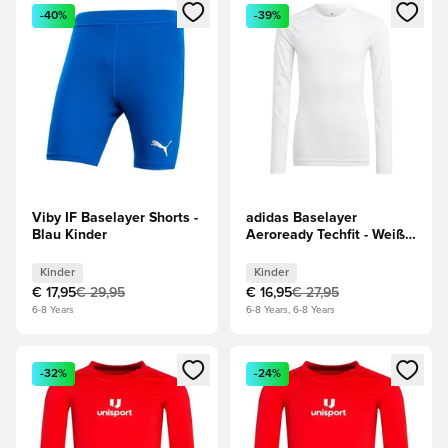
Öffnet ein Fenster zum Anmelden oder Registrieren als Mitg
Öffnet ein Fenster zum Anmeld
-40%
-39%
Viby IF Baselayer Shorts -
adidas Baselayer
Blau Kinder
Aeroready Techfit - Weiß
Kinder
Kinder
Kinder
€ 17,95
€ 29,95
€ 16,95
€ 27,95
6-8 Years
6-8 Years, 6-8 Years
Öffnet ein Fenster zum Anmelden oder Registrieren als Mitg
Öffnet ein Fenster zum Anmeld
-32%
-24%