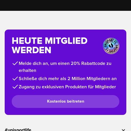
HEUTE MITGLIED
WERDEN
Melde dich an, um einen 20% Rabattcode zu
erhalten
Schließe dich mehr als 2 Million Mitgliedern an
Zugang zu exklusiven Produkten für Mitglieder
Kostenlos beitreten
#unisportlife