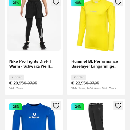
Öffnet ein Fenster zum Anmelden oder Registrieren als Mitg
Öffnet ein Fenster zum Anmeld
-21%
-40%
Nike Pro Tights Dri-FIT
Hummel BL Performance
Warm - Schwarz/Weiß
Baselayer Langärmlige
Kinder
Oberteile - Gelb Kinder
Kinder
Kinder
€ 29,95
€ 37,95
€ 22,95
€ 37,95
14-16 Years
10-12 Years, 12-14 Years, 14-16 Years
Öffnet ein Fenster zum Anmelden oder Registrieren als Mitg
Öffnet ein Fenster zum Anmeld
-28%
-24%