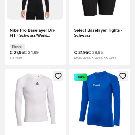
Nike Pro Baselayer Dri-
Select Baselayer Tights -
FIT - Schwarz/Weiß
Schwarz
Langärmlige Oberteile
Kinder
Kinder
€ 27,95
€ 34,99
€ 31,95
€ 39,95
6-8 Years
Small, Large, X-Large, XX-Large
Öffnet ein Fenster zum Anmelden oder Registrieren als Mitg
Öffnet ein Fenster zum Anmeld
-40%