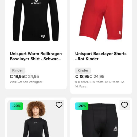
Unisport Warm Rollkragen
Unisport Baselayer Shorts
Baselayer Shirt - Schwarz
- Rot Kinder
Kinder
Kinder
Kinder
€ 19,95
€ 24,95
€ 18,95
€ 24,95
Viele Größen verfügbar
6-8 Years, 8-10 Years, 10-12 Years, 12-
14 Years
Öffnet ein Fenster zum Anmelden oder Registrieren als Mitg
Öffnet ein Fenster zum Anmeld
-20%
-20%