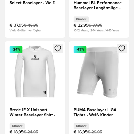
Select Baselayer - Weiß
Hummel BL Performance
Baselayer Langärmlige
Oberteile - Blau Kinder
Kinder
€ 37,95
€ 46,95
€ 22,95
€ 37,95
Viele Größen verfügbar
10-12 Years, 12-14 Years, 14-16 Years
Öffnet ein Fenster zum Anmelden oder Registrieren als Mitg
Öffnet ein Fenster zum Anmeld
-24%
-43%
Brede IF X Unisport
PUMA Baselayer LIGA
Winter Baselayer Shirt -
Tights - Weiß Kinder
Weiß Kinder
Kinder
Kinder
€ 18,95
€ 24,95
€ 16,95
€ 29,95