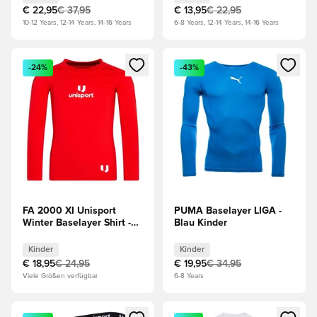
€ 22,95
€ 37,95
€ 13,95
€ 22,95
10-12 Years, 12-14 Years, 14-16 Years
6-8 Years, 12-14 Years, 14-16 Years
Öffnet ein Fenster zum Anmelden oder Registrieren als Mitg
Öffnet ein Fenster zum Anmeld
-24%
-43%
FA 2000 XI Unisport
PUMA Baselayer LIGA -
Winter Baselayer Shirt -
Blau Kinder
Rot Kinder
Kinder
Kinder
€ 18,95
€ 24,95
€ 19,95
€ 34,95
Viele Größen verfügbar
6-8 Years
Öffnet ein Fenster zum Anmelden oder Registrieren als Mitg
Öffnet ein Fenster zum Anmeld