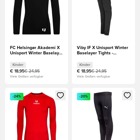
FC Helsingør Akademi X
Viby IF X Unisport Winter
Unisport Winter Baselayer
Baselayer Tights -
Shirt - Schwarz Kinder
Schwarz Kinder
Kinder
Kinder
€ 18,95
€ 24,95
€ 18,95
€ 24,95
Viele Größen verfügbar
Viele Größen verfügbar
Öffnet ein Fenster zum Anmelden oder Registrieren als Mitg
Öffnet ein Fenster zum Anmeld
-24%
-20%