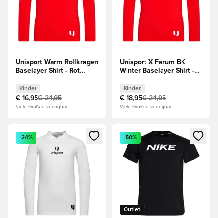
Unisport Warm Rollkragen
Unisport X Farum BK
Baselayer Shirt - Rot
Winter Baselayer Shirt -
Kinder
Rot Kinder
Kinder
Kinder
€ 16,95
€ 24,95
€ 18,95
€ 24,95
Viele Größen verfügbar
Viele Größen verfügbar
Öffnet ein Fenster zum Anmelden oder Registrieren als Mitg
Öffnet ein Fenster zum Anmeld
-24%
-50%
Outlet