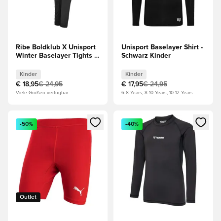
Ribe Boldklub X Unisport
Unisport Baselayer Shirt -
Winter Baselayer Tights -
Schwarz Kinder
Schwarz Kinder
Kinder
Kinder
€ 18,95
€ 24,95
€ 17,95
€ 24,95
Viele Größen verfügbar
6-8 Years, 8-10 Years, 10-12 Years
Öffnet ein Fenster zum Anmelden oder Registrieren als Mitg
Öffnet ein Fenster zum Anmeld
-50%
-40%
Outlet