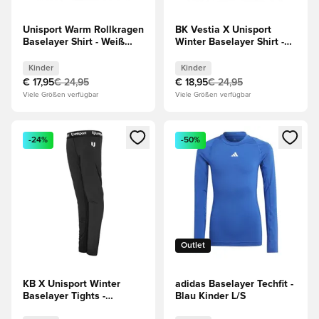
Unisport Warm Rollkragen
BK Vestia X Unisport
Baselayer Shirt - Weiß
Winter Baselayer Shirt -
Kinder
Weiß Kinder
Kinder
Kinder
€ 17,95
€ 24,95
€ 18,95
€ 24,95
Viele Größen verfügbar
Viele Größen verfügbar
Öffnet ein Fenster zum Anmelden oder Registrieren als Mitg
Öffnet ein Fenster zum Anmeld
-24%
-50%
Outlet
KB X Unisport Winter
adidas Baselayer Techfit -
Baselayer Tights -
Blau Kinder L/S
Schwarz Kinder