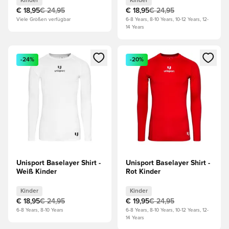
Kinder
Kinder
€ 18,95
€ 24,95
€ 18,95
€ 24,95
Viele Größen verfügbar
6-8 Years, 8-10 Years, 10-12 Years, 12-
14 Years
Öffnet ein Fenster zum Anmelden oder Registrieren als Mitg
Öffnet ein Fenster zum Anmeld
-24%
-20%
Unisport Baselayer Shirt -
Unisport Baselayer Shirt -
Weiß Kinder
Rot Kinder
Kinder
Kinder
€ 18,95
€ 24,95
€ 19,95
€ 24,95
6-8 Years, 8-10 Years
6-8 Years, 8-10 Years, 10-12 Years, 12-
14 Years