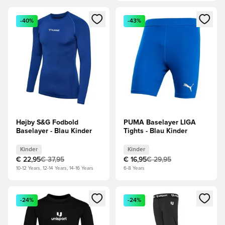
Öffnet ein Fenster zum Anmelden oder Registrieren als Mitg
Öffnet ein Fenster zum Anmeld
-40%
-43%
Højby S&G Fodbold
PUMA Baselayer LIGA
Baselayer - Blau Kinder
Tights - Blau Kinder
Kinder
Kinder
€ 22,95
€ 37,95
€ 16,95
€ 29,95
10-12 Years, 12-14 Years, 14-16 Years
6-8 Years
Öffnet ein Fenster zum Anmelden oder Registrieren als Mitg
Öffnet ein Fenster zum Anmeld
-24%
-24%