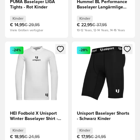
PUMA Baselayer LIGA
Hummel BL Performance
Tights - Rot Kinder
Baselayer Langärmlige
Oberteile - Schwarz
Kinder
Kinder
Kinder
€ 14,95
€ 29,95
€ 22,95
€ 37,95
Viele Größen verfügbar
10-12 Years, 12-14 Years, 14-16 Years
Öffnet ein Fenster zum Anmelden oder Registrieren als Mitg
Öffnet ein Fenster zum Anmeld
-24%
-28%
HEI Fodbold X Unisport
Unisport Baselayer Shorts
Winter Baselayer Shirt -
- Schwarz Kinder
Weiß Kinder
Kinder
Kinder
€ 18,95
€ 24,95
€ 17,95
€ 24,95