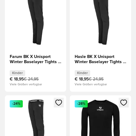
Farum BK X Unisport
Hasle BK X Unisport
Winter Baselayer Tights -
Winter Baselayer Tights -
Schwarz Kinder
Schwarz Kinder
Kinder
Kinder
€ 18,95
€ 24,95
€ 18,95
€ 24,95
Viele Größen verfügbar
Viele Größen verfügbar
Öffnet ein Fenster zum Anmelden oder Registrieren als Mitg
Öffnet ein Fenster zum Anmeld
-24%
-28%