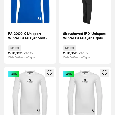
FA 2000 X Unisport
Skovshoved IF X Unisport
Winter Baselayer Shirt -
Winter Baselayer Tights -
Blau Kinder
Schwarz Kinder
Kinder
Kinder
€ 18,95
€ 24,95
€ 18,95
€ 24,95
Viele Größen verfügbar
Viele Größen verfügbar
Öffnet ein Fenster zum Anmelden oder Registrieren als Mitg
Öffnet ein Fenster zum Anmeld
-28%
-24%