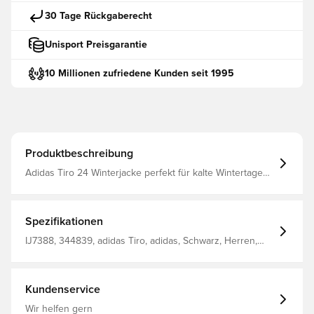
30 Tage Rückgaberecht
Unisport Preisgarantie
10 Millionen zufriedene Kunden seit 1995
Produktbeschreibung
Adidas Tiro 24 Winterjacke perfekt für kalte Wintertage
Praktische Kapuze schützt vor Wind und Wetter
Seitentaschen ermöglichen das Verstauen von
persönlichen Gegenständen oder halten die Hände
warm Standard-Passform Enthält mindestens 70%
Spezifikationen
recyceltes Material
IJ7388, 344839, adidas Tiro, adidas, Schwarz, Herren,
Winter-Jacken, Langärmlig, Erwachsene
Kundenservice
Wir helfen gern