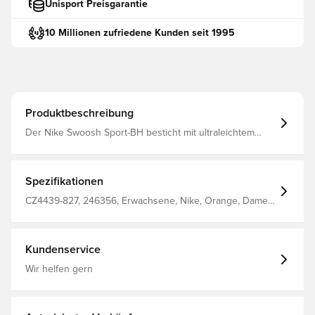
Unisport Preisgarantie
10 Millionen zufriedene Kunden seit 1995
Produktbeschreibung
Der Nike Swoosh Sport-BH besticht mit ultraleichtem
Mesh und einem luftigen, schweißableitenden Design.
Die klassische Silhouette trocknet schnell und hält dich
bei deinen Workouts angenehm kühl. Das eng
anliegende Design mit weiten, bequemen Trägern
Spezifikationen
gewährleistet sicheren Halt und Bewegungsfreiheit.
CZ4439-827, 246356, Erwachsene, Nike, Orange, Damen,
Sport-BH, Ärmellos
Kundenservice
Wir helfen gern