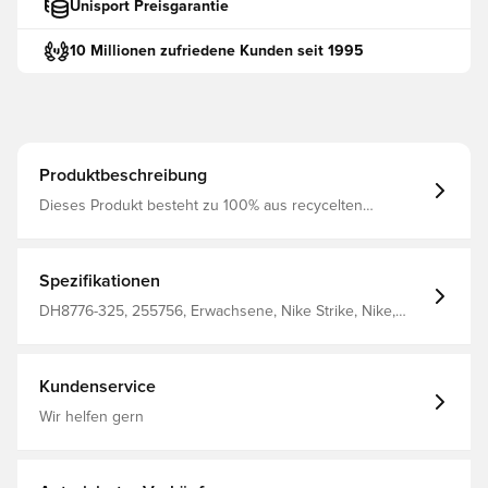
Unisport Preisgarantie
10 Millionen zufriedene Kunden seit 1995
Produktbeschreibung
Dieses Produkt besteht zu 100% aus recycelten
Polyesterfasern Dri-Fit-Technologie, die den Schweiß
vom Körper wegleitet, damit Sie trocken, bequem und
konzentriert bleiben Elastischer Saum mit
innenliegendem Kordelzug, der sich nach Bedarf
Spezifikationen
verstellen lässt Schlanke Passform Hergestellt aus 100%
Polyester
DH8776-325, 255756, Erwachsene, Nike Strike, Nike,
Grün, Herren, Trainingsshorts, Kurz, This Product Is Made
With 100% Recycled Polyester Fibers
Kundenservice
Wir helfen gern