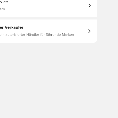
vice
ern
ter Verkäufer
 ein autorisierter Händler für führende Marken