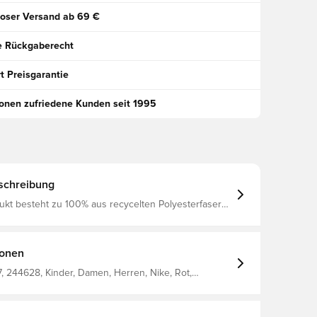
oser Versand ab 69 €
e Rückgaberecht
t Preisgarantie
ionen zufriedene Kunden seit 1995
schreibung
ukt besteht zu 100% aus recycelten Polyesterfasern
 Big Kids' Soccer Short, UNIVERSITY
WHITE, S
ionen
 244628, Kinder, Damen, Herren, Nike, Rot,
rts, Kurz, This Product Is Made With 100% Recycled
bers