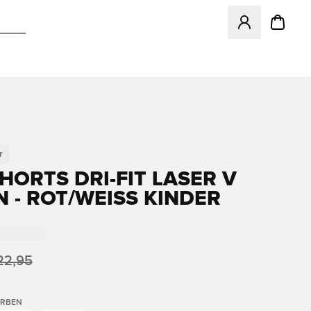
Öffnet ein Fenst
r
HORTS DRI-FIT LASER V
 - ROT/WEISS KINDER
22,95
ARBEN