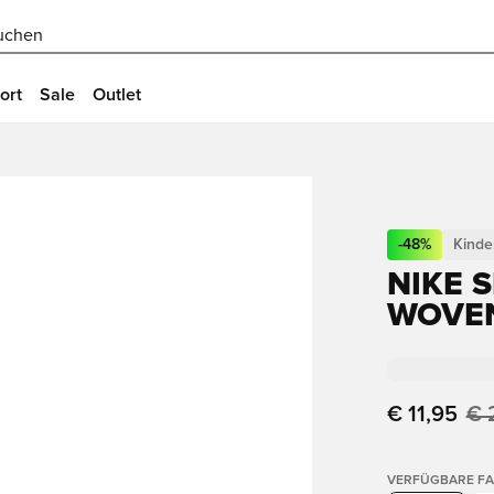
uchen
ort
Sale
Outlet
-
48
%
Kinde
NIKE S
WOVEN
€ 11,95
€ 
VERFÜGBARE F