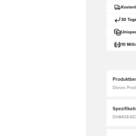
Kostenl
30 Tag
Unispor
10 Mill
Produktbe
Dieses Prod
Nike Dri-FIT
RED/WHITE/
Spezifikat
DH8408-657,
Trainingssho
Polyester Fi