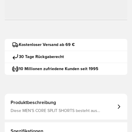
Kostenloser Versand ab 69 €
30 Tage Rückgaberecht
10 Millionen zufriedene Kunden seit 1995
Produktbeschreibung
Diese MEN'S CORE SPLIT SHORTS besteht aus
recyceltem Polyester, um die Umwelt weniger zu
belasten. Die Newline Shorts verfügt über einen
elastischen Bund mit Zugschnur für eine bequeme
Passform sowie einen reflektierenden Logoprint auf
Spezifikationen