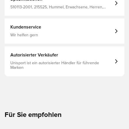
einem Bein. Mit Innenhose aus Mesh-Stoff.
510113-2001, 215525, Hummel, Erwachsene, Herren,
Trainingsshorts, Schwarz, 100% Pl - Wov
Kundenservice
Wir helfen gern
Autorisierter Verkäufer
Unisport ist ein autorisierter Händler für führende
Marken
Für Sie empfohlen