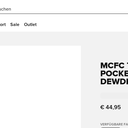
uchen
ort
Sale
Outlet
MCFC 
POCKE
DEWD
€ 44,95
VERFÜGBARE F