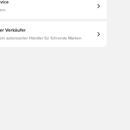
vice
ern
ter Verkäufer
 ein autorisierter Händler für führende Marken