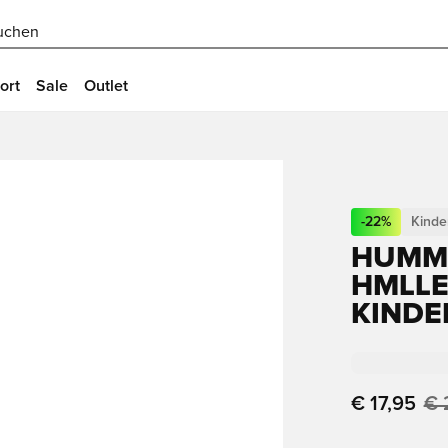
uchen
ort
Sale
Outlet
-
22
%
Kinde
HUMME
HMLLEA
INDER
€ 17,95
€ 