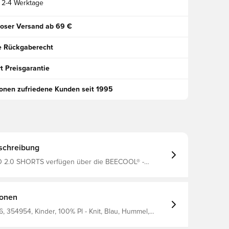
2-4 Werktage
oser Versand ab 69 €
e Rückgaberecht
t Preisgarantie
ionen zufriedene Kunden seit 1995
schreibung
D 2.0 SHORTS verfügen über die BEECOOL® -
für hohe Atmungsaktivität und schnelles Trocknen.
s haben eine reguläre Passform und einen Kordelzug
e für eine verstellbare Passform und eignen sich für
 Sport.
ionen
 354954, Kinder, 100% Pl - Knit, Blau, Hummel,
rts, Kurz, Herren, Damen