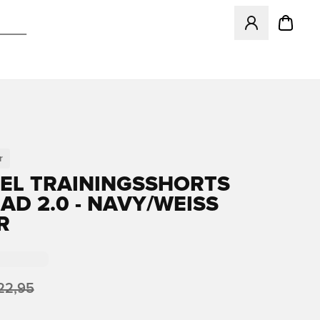
Öffnet ein Fenst
r
L TRAININGSSHORTS
D 2.0 - NAVY/WEISS K
22,95