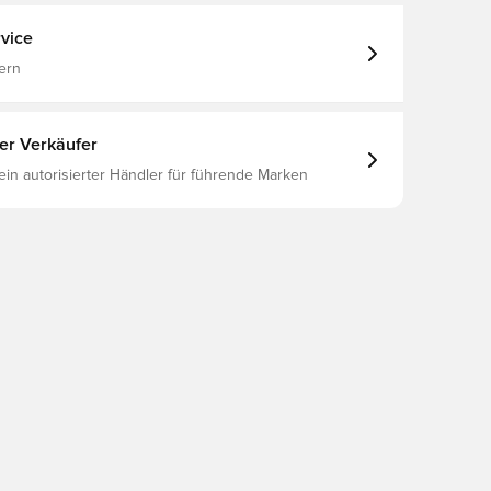
vice
ern
ter Verkäufer
 ein autorisierter Händler für führende Marken