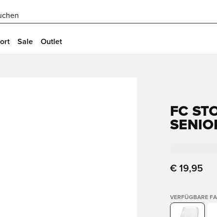
uchen
ort
Sale
Outlet
FC ST
SENIO
€ 19,95
VERFÜGBARE F