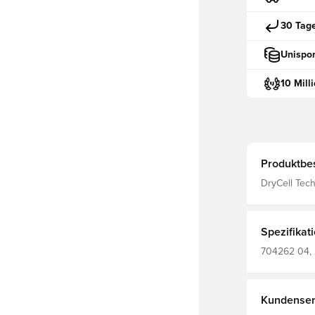
30 Tag
Unispor
10 Mill
Produktbe
DryCell Tec
wegleitet und 
Polyester
Spezifikat
704262 04, 
Trainingsshorts, Main Ma
137.00 G/M² - P
Based Wickin
Kundenser