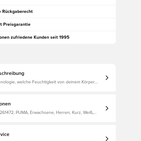
e Rückgaberecht
t Preisgarantie
ionen zufriedene Kunden seit 1995
schreibung
hnologie, welche Feuchtigkeit von deinem Körper
dich trocken hält Normale Passform Aus 100%
ionen
261472, PUMA, Erwachsene, Herren, Kurz, Weiß,
terial 1, 100% Polyester - Interlock -
iece Dyed - Chemical- Wicking (Midori), Finish, Bio-
g Finish - Drycell (Fun/001)
vice