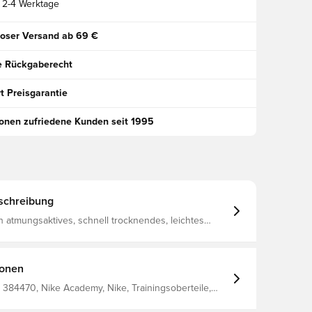
2-4 Werktage
oser Versand ab 69 €
e Rückgaberecht
t Preisgarantie
ionen zufriedene Kunden seit 1995
schreibung
ein atmungsaktives, schnell trocknendes, leichtes
s Feuchtigkeit von deinem Körper wegleitet und dich
ocken, bequem und konzentriert hält. Viertellanger
 den Stehkragen Hergestellt aus 100%
ionen
384470, Nike Academy, Nike, Trainingsoberteile,
 100% Polyester, Blau, Erwachsene, Herren