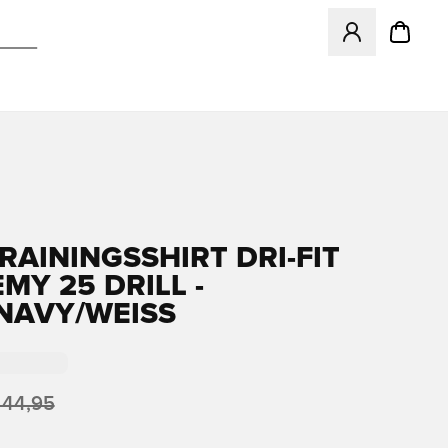
Öffnet ein Fenst
RAININGSSHIRT DRI-FIT
MY 25 DRILL -
NAVY/WEISS
 44,95