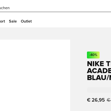
uchen
ort
Sale
Outlet
-
40
%
NIKE T
ACADE
BLAU/
€ 26,95
€