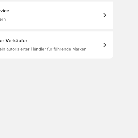
vice
ern
ter Verkäufer
 ein autorisierter Händler für führende Marken