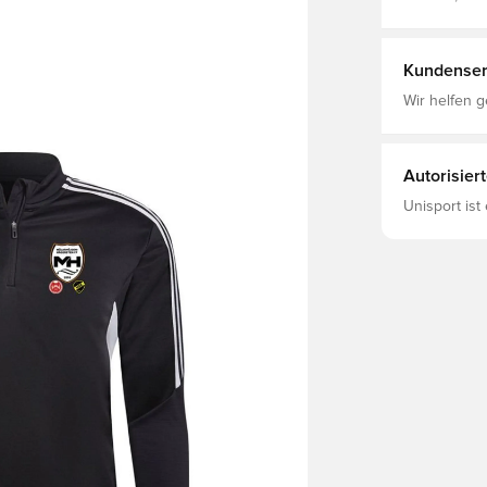
Condivo, Tra
Kundenser
Wir helfen g
Autorisier
Unisport ist