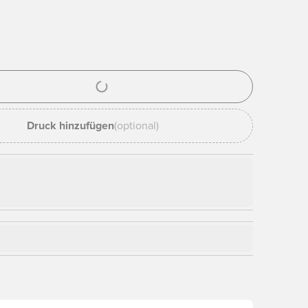
nster zum Anmelden oder Registrieren als Mitglied
Druck hinzufügen
(optional)