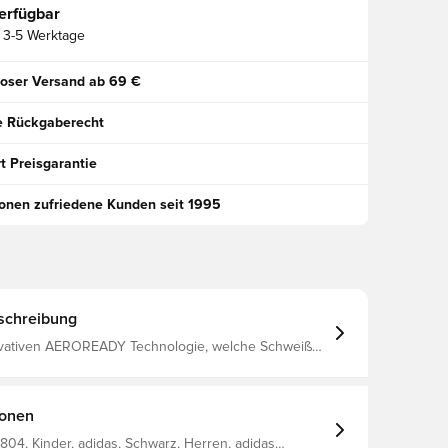
erfügbar
3-5 Werktage
oser Versand ab 69 €
e Rückgaberecht
t Preisgarantie
ionen zufriedene Kunden seit 1995
schreibung
ovativen AEROREADY Technologie, welche Schweiß
nd dich trocken hält Mit einem 1/4
sform Aus 100 % recyceltem Polyester
ionen
04, Kinder, adidas, Schwarz, Herren, adidas