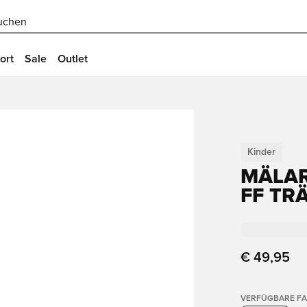
uchen
ort
Sale
Outlet
Kinder
MÄLA
FF TR
€ 49,95
VERFÜGBARE F