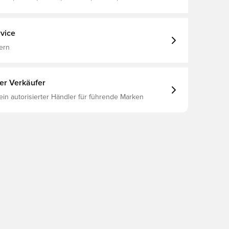
iningsoberteile, Langärmlig
vice
ern
ter Verkäufer
 ein autorisierter Händler für führende Marken