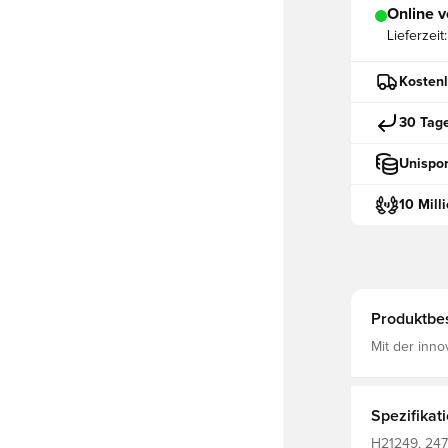
Online v
Lieferzeit:
Kostenl
30 Tag
Unispor
10 Mill
Produktbe
Mit der inn
und Feuchtigkeit wegleitet u
Reißverschluss Enge Pas
Für Kinder.
Spezifikat
H21249, 2478