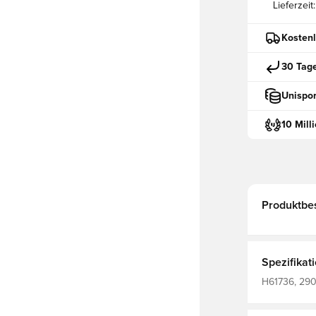
Lieferzeit:
Kostenl
30 Tag
Unispor
10 Mill
Produktbe
Spezifikat
H61736, 2905
Herren, Erw