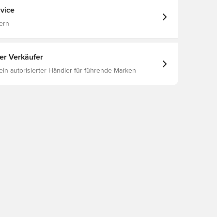
vice
ern
ter Verkäufer
 ein autorisierter Händler für führende Marken