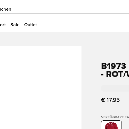
uchen
ort
Sale
Outlet
B1973
- ROT/
€ 17,95
VERFÜGBARE F