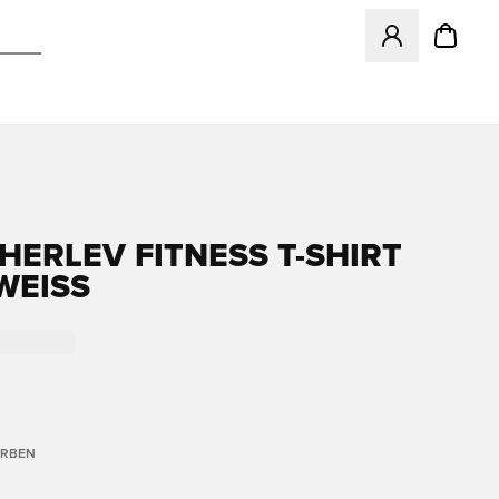
Öffnet ein Fenst
 HERLEV FITNESS T-SHIRT
WEISS
ARBEN