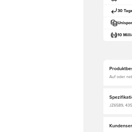
30 Tag
Unispor
10 Mill
Produktbe
Auf oder ne
dieser Entr
Spezifikat
JZ6589, 435
Trainingsobe
Kundenser