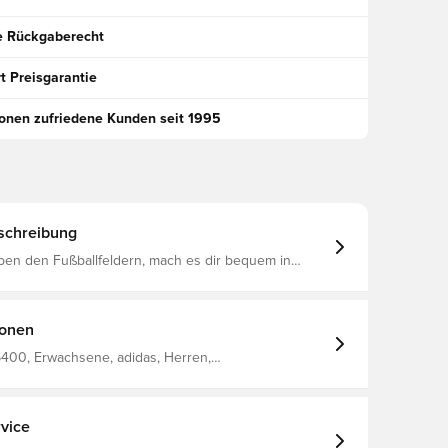
e Rückgaberecht
t Preisgarantie
ionen zufriedene Kunden seit 1995
schreibung
ben den Fußballfeldern, mach es dir bequem in
ada26 Trainingsjacke CLIMACOOL-Technologie Voller
Reißverschluss Schmale Passform 100% recyceltes Polyester
ionen
400, Erwachsene, adidas, Herren,
rteile, Langärmlig, Blau, adidas Entrada
vice