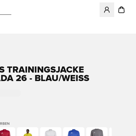
Öffnet ein Fenst
S TRAININGSJACKE
A 26 - BLAU/WEISS
ARBEN