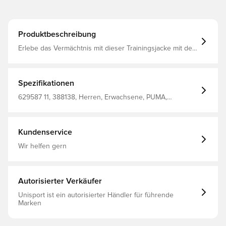
Produktbeschreibung
Erlebe das Vermächtnis mit dieser Trainingsjacke mit den
kultigen 7 cm Streifen. Mit einem Zwei-Wege-
Reißverschluss, Reißverschlusstaschen und gerippten
Bündchen ist sie perfekt für die Straßen der Stadt und
den Trainingsplatz. Feier die Tradition und setze ein
Spezifikationen
Statement mit PUMA. Regular Fit Spacer-Stoff
Reißverschlusstasche, Seitentasche Stehkragen
629587 11, 388138, Herren, Erwachsene, PUMA,
Durchgehender Reißverschluss Lange Ärmel
Trainingsjacken, Rot
Kundenservice
Wir helfen gern
Autorisierter Verkäufer
Unisport ist ein autorisierter Händler für führende
Marken