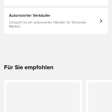
und ist ideal für das Training bei nassem Wetter Aus 100
% Polyester.
Autorisierter Verkäufer
Unisport ist ein autorisierter Händler für führende
Marken
Für Sie empfohlen