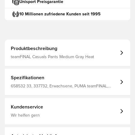
Unisport Preisgarantie
10 Millionen zufriedene Kunden seit 1995
Produktbeschreibung
teamFINAL Casuals Pants Medium Gray Heat
Spezifikationen
658532 33, 337732, Erwachsene, PUMA teamFINAL,
PUMA, Herren, Jogginghose, Lang, Grau, %54 Bci.Cott.
%22 Recy.Cott. %24 Poly. Mens' Pant
Kundenservice
Wir helfen gern