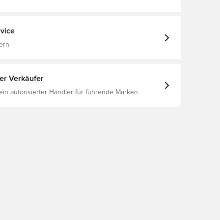
en, Lang, This Product Is Made With At Least 75%
yester Fibers, Blau
vice
ern
ter Verkäufer
 ein autorisierter Händler für führende Marken