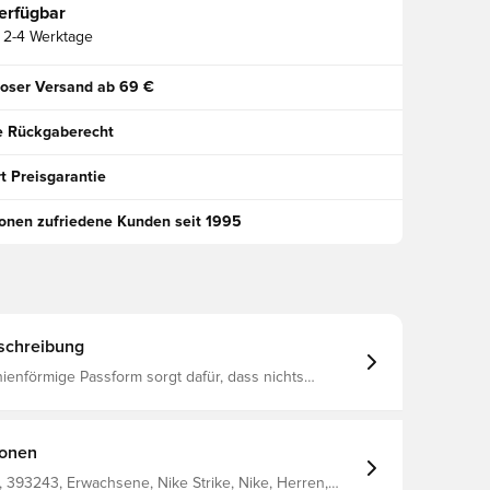
erfügbar
2-4 Werktage
oser Versand ab 69 €
e Rückgaberecht
t Preisgarantie
ionen zufriedene Kunden seit 1995
schreibung
nienförmige Passform sorgt dafür, dass nichts
e und den Ball kommt Schweißableitendes Material
l und gelassen, während Sie Ihre Fähigkeiten
ie Nike Dri-FIT-Technologie leitet den Schweiß von
, sodass er schneller verdunstet, und sorgt so für
ionen
es und angenehmes Tragegefühl Schmale Passform
er 9 % Elasthan
 393243, Erwachsene, Nike Strike, Nike, Herren,