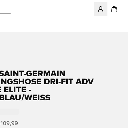
Öffnet ein Fenst
 SAINT-GERMAIN
INGSHOSE DRI-FIT ADV
 ELITE -
BLAU/WEISS
 109,99