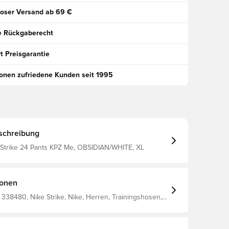
oser Versand ab 69 €
e Rückgaberecht
t Preisgarantie
ionen zufriedene Kunden seit 1995
schreibung
T Strike 24 Pants KPZ Me, OBSIDIAN/WHITE, XL
ionen
338480, Nike Strike, Nike, Herren, Trainingshosen,
hsene, Blau, 91% Polyester 9% Elastane