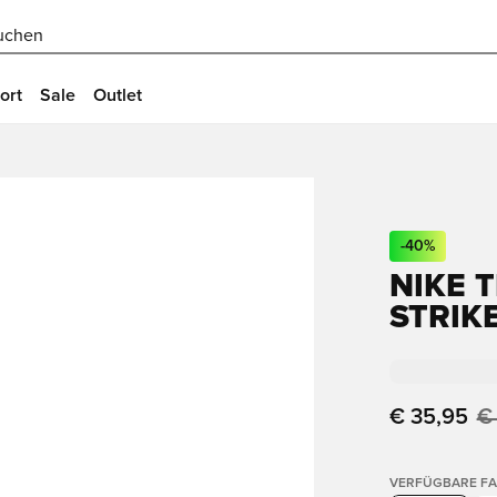
uchen
ort
Sale
Outlet
-
40
%
NIKE 
STRIKE
€ 35,95
€
VERFÜGBARE F