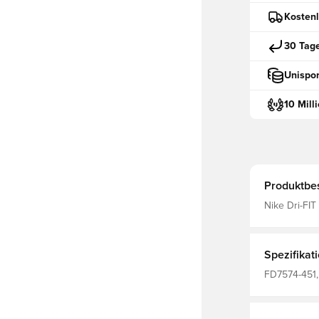
Kostenl
30 Tag
Unispor
10 Mill
Produktbe
Nike Dri-FI
Spezifikat
FD7574-451, 
Lang, Erwac