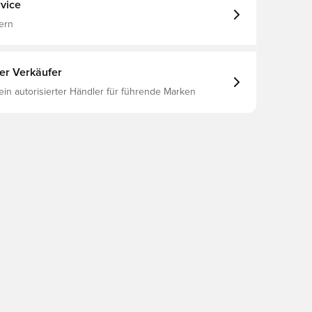
vice
ern
ter Verkäufer
 ein autorisierter Händler für führende Marken