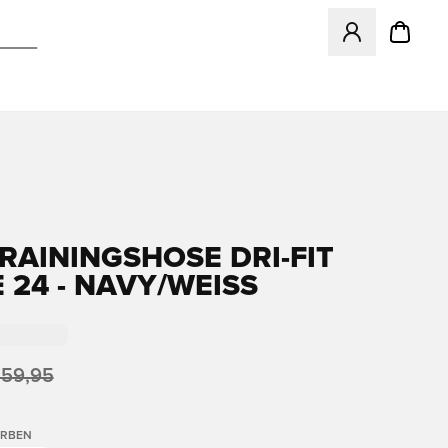
Öffnet ein Fenst
TRAININGSHOSE DRI-FIT
 24 - NAVY/WEISS
 59,95
ARBEN