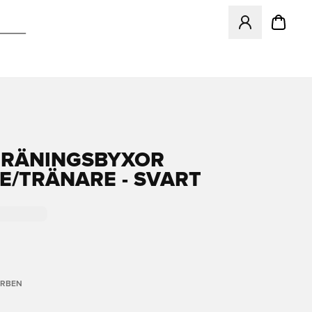
Öffnet ein Fenst
TRÄNINGSBYXOR
E/TRÄNARE - SVART
ARBEN