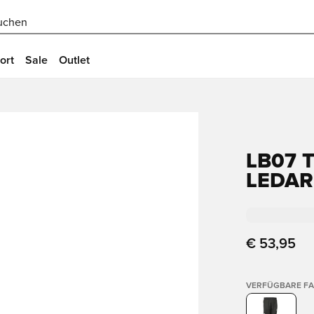
uchen
ort
Sale
Outlet
LB07 
LEDAR
€ 53,95
VERFÜGBARE F