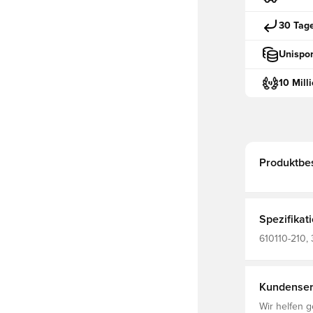
30 Tag
Unispor
10 Mill
Produktbe
Spezifikat
610110-210, 
Erwachsene
Kundenser
Wir helfen g