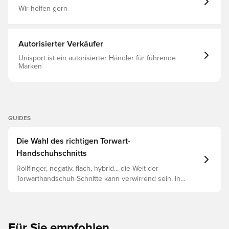
Wir helfen gern
Autorisierter Verkäufer
Unisport ist ein autorisierter Händler für führende
Marken
GUIDES
Die Wahl des richtigen Torwart-
Handschuhschnitts
Rollfinger, negativ, flach, hybrid... die Welt der
Torwarthandschuh-Schnitte kann verwirrend sein. In
diesem Leitfaden werden die wichtigsten Unterschiede
erläutert, damit du den richtigen Schnitt für jede Hand
findest.
Für Sie empfohlen