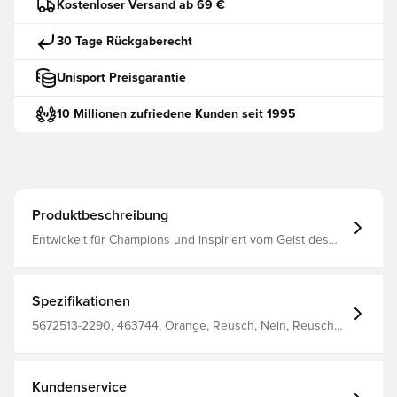
Kostenloser Versand ab 69 €
30 Tage Rückgaberecht
Unisport Preisgarantie
10 Millionen zufriedene Kunden seit 1995
Produktbeschreibung
Entwickelt für Champions und inspiriert vom Geist des
prestigeträchtigsten internationalen Wettbewerbs des
Spiels Reusch Solid-Innenhand Offene Manschette
Halber Riegel Textil-Oberhand Punch Foam-Faustzone
Negative Cut So verlängerst du die Lebensdauer des
Spezifikationen
Reusch-Torwarthandschuhs
5672513-2290, 463744, Orange, Reusch, Nein, Reusch
Attrakt, Torwarthandschuhe, Herren, Damen, Negative
Cut, Kinder, Basic
Kundenservice