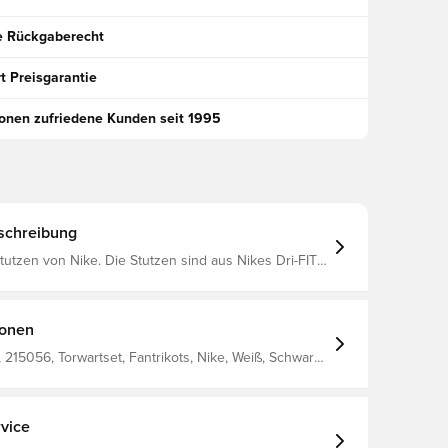
e Rückgaberecht
t Preisgarantie
ionen zufriedene Kunden seit 1995
schreibung
e. Die Stutzen sind aus Nikes Dri-FIT
s für eine bessere Belüftung und einen
igernden Effekt sorgt.
ionen
215056, Torwartset, Fantrikots, Nike, Weiß, Schwarz,
achsene, 100% Textile
vice