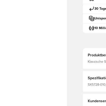
30 Tag
Unispor
10 Mill
Produktbe
Klassische Stutzen von Nik
Material, wa
leistungsste
Spezifikat
SX5728-010, 
Herren, Erw
Kundenser