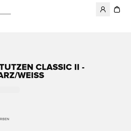
Öffnet ein Fenst
TUTZEN CLASSIC II -
RZ/WEISS
ARBEN