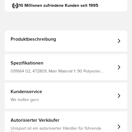
10 Millionen zufriedene Kunden seit 1995
Produktbeschreibung
Spezifikationen
091664 02, 472809, Main Material 1: 90 Polyester
Recycled, 10 Pumain Material 2: 60 Polyester Recycled,
20 Ethylene Vinyl Acetate (Eva), 10 Pe, 10 Tpemain
Material 3: 100 Polyester Recycledlining 1: 95 Polyester
Recycled, 5 Pumain Material 4: 90 Polyester Recycled, 10
Kundenservice
Pu, Erwachsene, Kinder, PUMA, Schwarz, Herren, Damen,
Rucksack
Wir helfen gern
Autorisierter Verkäufer
Unisport ist ein autorisierter Händler für führende